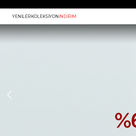
YENİLER
KOLEKSİYON
İNDİRİM