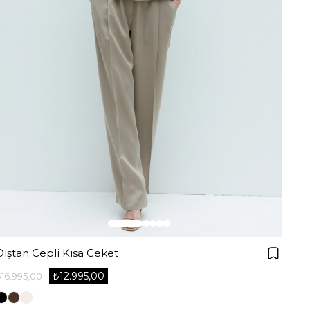
Dıştan Cepli Kısa Ceket
₺12.995,00
₺16.995,00
+1