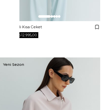
Dıştan Cepli Kısa Ceket
₺12.995,00
₺16.495,00
+1
Yeni Sezon