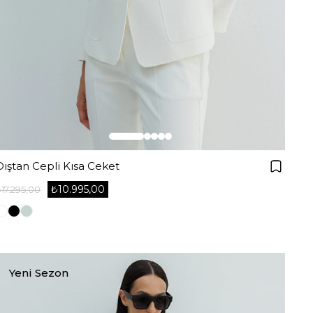
Dıştan Cepli Kısa Ceket
₺10.995,00
17.295,00
Yeni Sezon