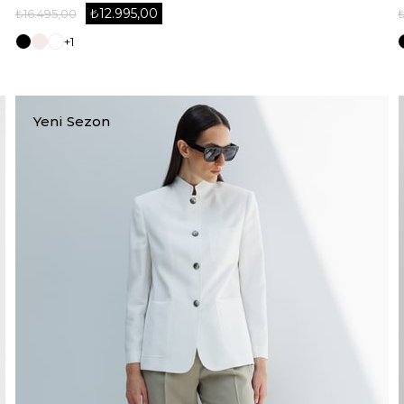
₺12.995,00
₺16.495,00
+1
Yeni Sezon