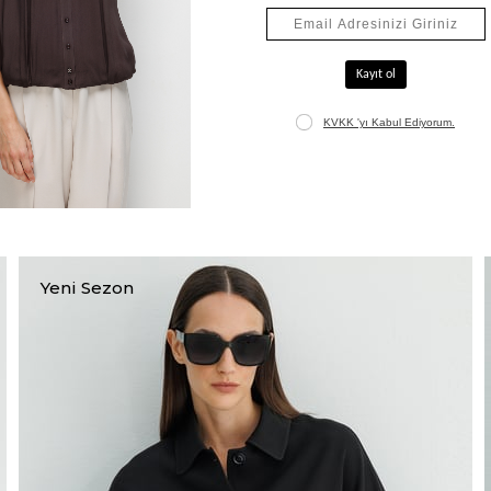
Tek Düğme Ceket
₺13.596,00
₺16.995,00
Yeni Sezon