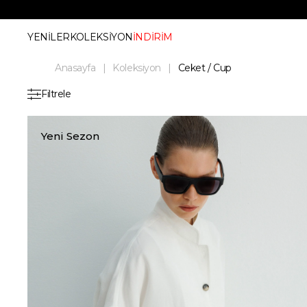
YENİLER
KOLEKSİYON
İNDİRİM
Anasayfa
Koleksiyon
Ceket / Cup
Filtrele
Yeni Sezon