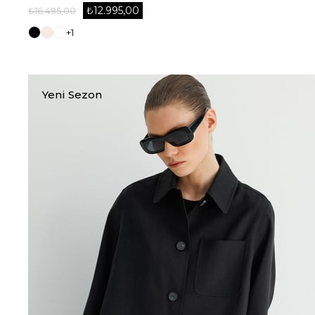
₺12.995,00
₺16.495,00
+1
Yeni Sezon