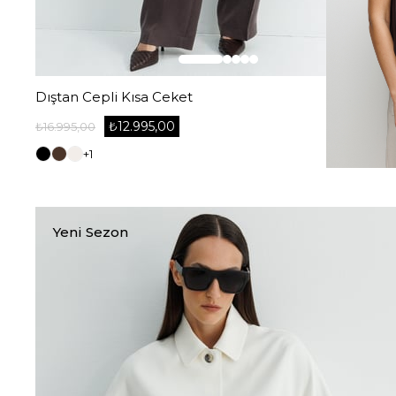
Dıştan Cepli Kısa Ceket
₺12.995,00
₺16.995,00
+1
Yeni Sezon