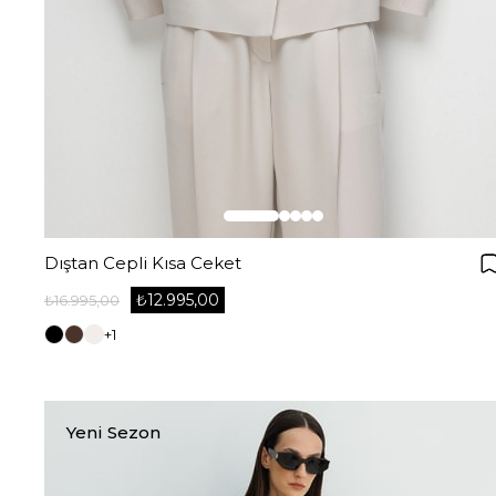
Dıştan Cepli Kısa Ceket
₺12.995,00
₺16.995,00
+1
Yeni Sezon