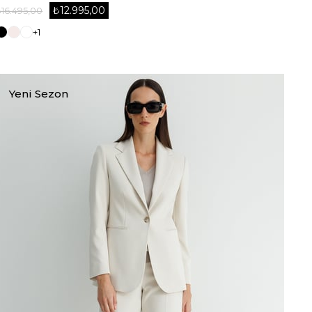
₺12.995,00
₺16.495,00
+1
Yeni Sezon