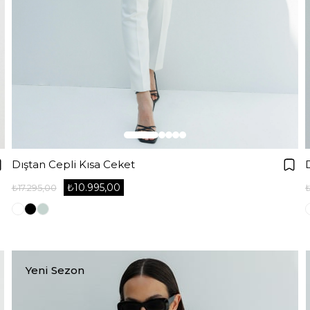
Dıştan Cepli Kısa Ceket
₺10.995,00
₺17.295,00
₺
Yeni Sezon