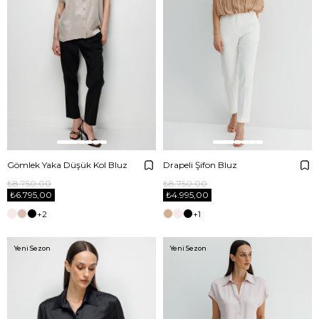
Gömlek Yaka Düşük Kol Bluz
Drapeli Şifon Bluz
₺8.750,00
₺8.750,00
₺6.795,00
₺4.995,00
+2
+1
Yeni Sezon
Yeni Sezon