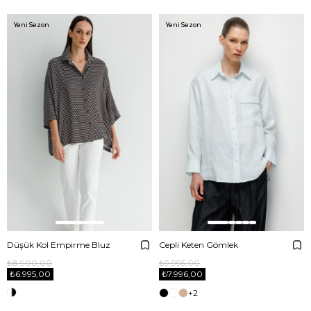
Yeni Sezon
Yeni Sezon
Düşük Kol Empirme Bluz
Cepli Keten Gömlek
₺8.900,00
₺9.995,00
₺6.995,00
₺7.996,00
+2