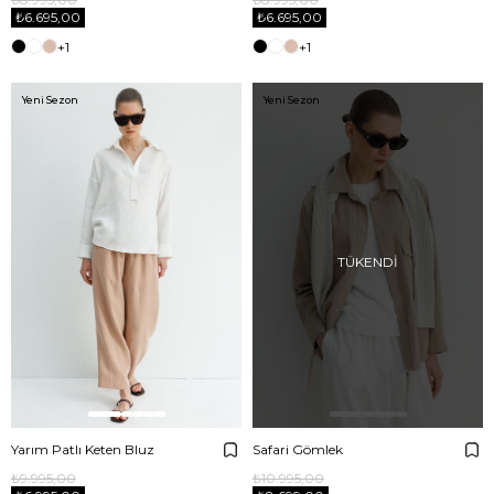
₺6.695,00
₺6.695,00
+1
+1
Yeni Sezon
Yeni Sezon
TÜKENDI
Yarım Patlı Keten Bluz
Safari Gömlek
₺9.995,00
₺10.995,00