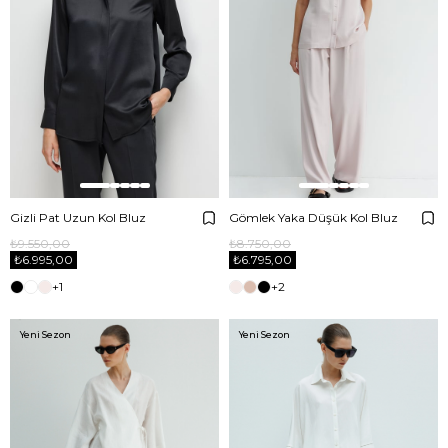
Gizli Pat Uzun Kol Bluz
Gömlek Yaka Düşük Kol Bluz
₺9.550,00
₺8.750,00
₺6.995,00
₺6.795,00
+1
+2
Yeni Sezon
Yeni Sezon