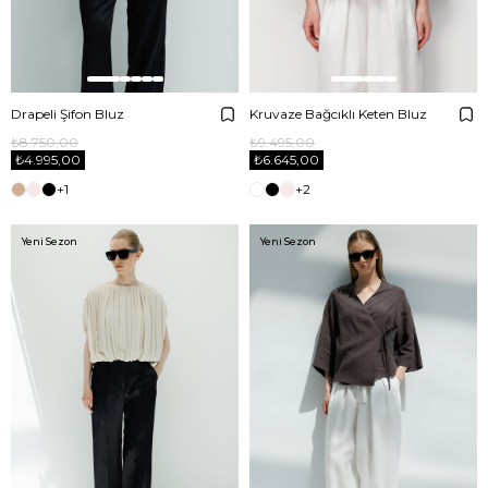
Drapeli Şifon Bluz
Kruvaze Bağcıklı Keten Bluz
₺8.750,00
₺9.495,00
₺4.995,00
₺6.645,00
+1
+2
Yeni Sezon
Yeni Sezon