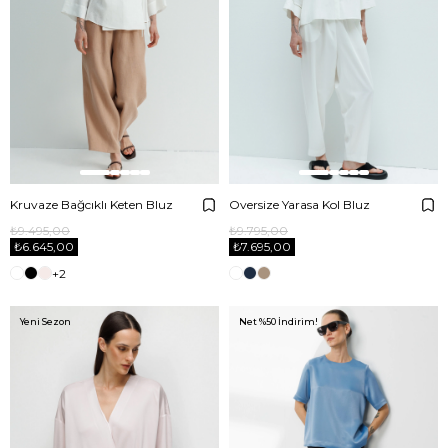
Kruvaze Bağcıklı Keten Bluz
Oversize Yarasa Kol Bluz
₺9.495,00
₺9.795,00
₺6.645,00
₺7.695,00
+2
Yeni Sezon
Net %50 İndirim!