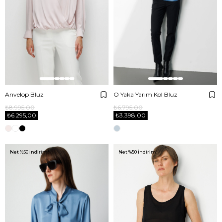
Anvelop Bluz
O Yaka Yarım Kol Bluz
₺8.995,00
₺6.795,00
₺6.295,00
₺3.398,00
Net %50 İndirim!
Net %50 İndirim!