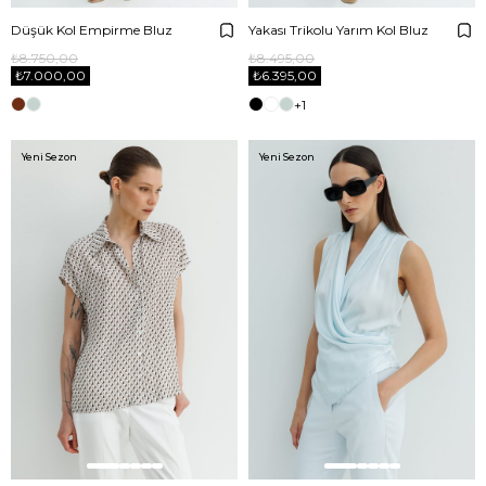
Düşük Kol Empirme Bluz
Yakası Trikolu Yarım Kol Bluz
₺8.750,00
₺8.495,00
₺7.000,00
₺6.395,00
+1
Yeni Sezon
Yeni Sezon