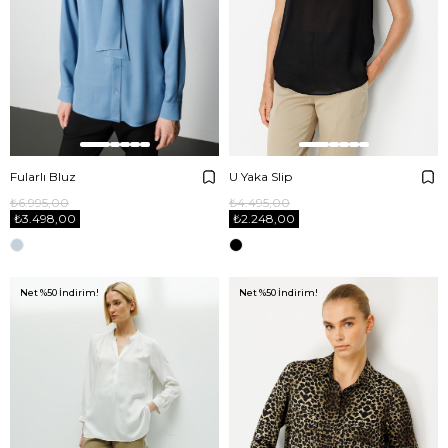
Fularlı Bluz
U Yaka Slip
₺6.995,00
₺4.495,00
₺3.498,00
₺2.248,00
Net %50 İndirim!
Net %50 İndirim!