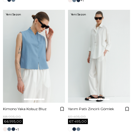
+1
Yeni Sezon
Yeni Sezon
Kimono Yaka Kolsuz Bluz
Yarım Patlı Zincirli Gömlek
₺8.995,00
₺9.495,00
₺6.995,00
₺7.495,00
+1