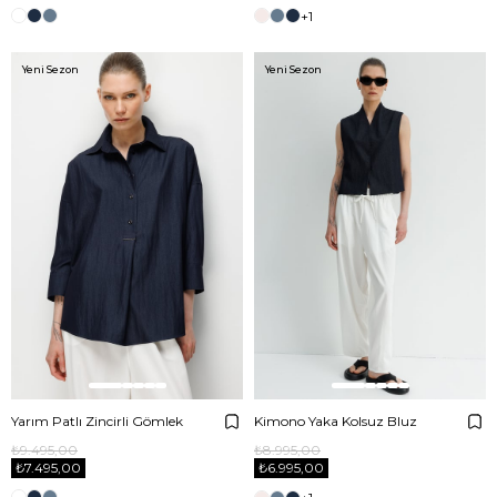
+1
Yeni Sezon
Yeni Sezon
Yarım Patlı Zincirli Gömlek
Kimono Yaka Kolsuz Bluz
₺9.495,00
₺8.995,00
₺7.495,00
₺6.995,00