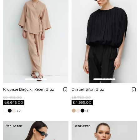
Kruvaze Bağcıklı Keten Bluz
Drapeli Şifon Bluz
₺9.495,00
₺8.750,00
₺6.645,00
₺4.995,00
+2
+1
Yeni Sezon
Yeni Sezon