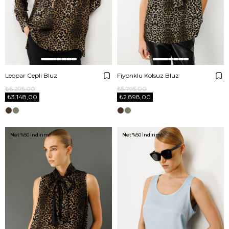
Leopar Cepli Bluz
Fiyonklu Kolsuz Bluz
₺6.295,00
₺5.795,00
₺3.148,00
₺2.898,00
Net %50 İndirim!
Net %50 İndirim!