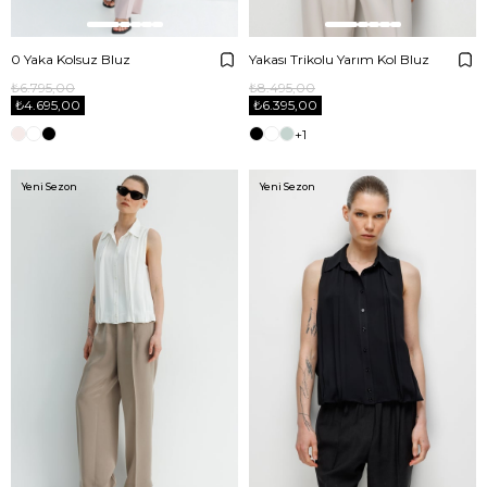
0 Yaka Kolsuz Bluz
Yakası Trikolu Yarım Kol Bluz
₺6.795,00
₺8.495,00
₺4.695,00
₺6.395,00
+1
Yeni Sezon
Yeni Sezon