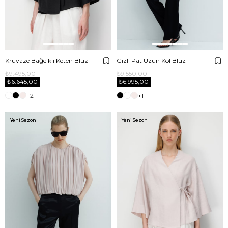
Kruvaze Bağcıklı Keten Bluz
Gizli Pat Uzun Kol Bluz
₺9.495,00
₺9.550,00
₺6.645,00
₺6.995,00
+2
+1
Yeni Sezon
Yeni Sezon