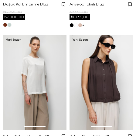
Düşük Kol Empirme Bluz
Anvelop Tokalı Bluz
₺8.750,00
₺8.995,00
₺7.000,00
₺6.695,00
+1
Yeni Sezon
Yeni Sezon