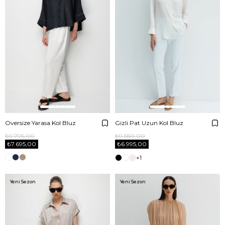
Oversize Yarasa Kol Bluz
Gizli Pat Uzun Kol Bluz
₺9.795,00
₺9.550,00
₺7.695,00
₺6.995,00
+1
Yeni Sezon
Yeni Sezon