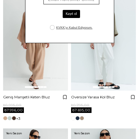
Geniş Manşetli Keten Bluz
Oversize Yarasa Kol Bluz
₺9.995,00
₺9.795,00
₺7.996,00
₺7.695,00
+3
Yeni Sezon
Yeni Sezon