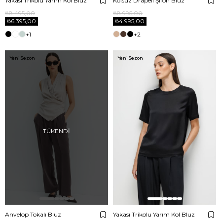
Yakası Trikolu Yarım Kol Bluz
Kolsuz Drapeli Şifon Bluz
₺8.495,00
₺8.995,00
₺6.395,00
₺4.995,00
+1
+2
Yeni Sezon
Yeni Sezon
TÜKENDI
Anvelop Tokalı Bluz
Yakası Trikolu Yarım Kol Bluz