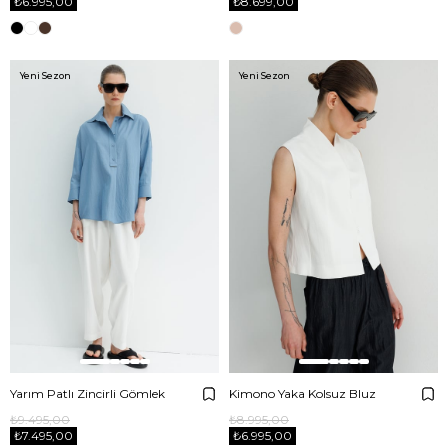
₺6.995,00
₺8.699,00
Yeni Sezon
Yeni Sezon
Yarım Patlı Zincirli Gömlek
Kimono Yaka Kolsuz Bluz
₺9.495,00
₺8.995,00
₺7.495,00
₺6.995,00