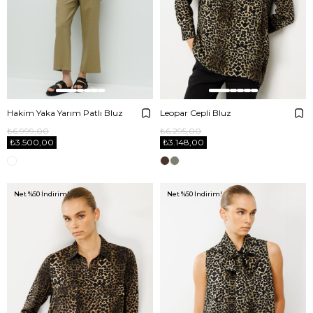
Hakim Yaka Yarım Patlı Bluz
Leopar Cepli Bluz
₺6.999,00
₺6.295,00
₺3.500,00
₺3.148,00
Net %50 İndirim!
Net %50 İndirim!