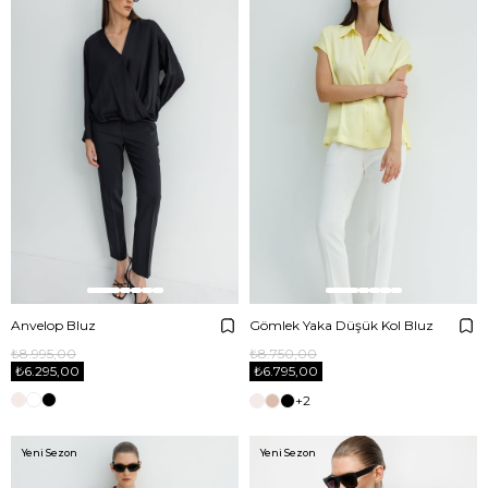
Anvelop Bluz
Gömlek Yaka Düşük Kol Bluz
₺8.995,00
₺8.750,00
₺6.295,00
₺6.795,00
+2
Yeni Sezon
Yeni Sezon