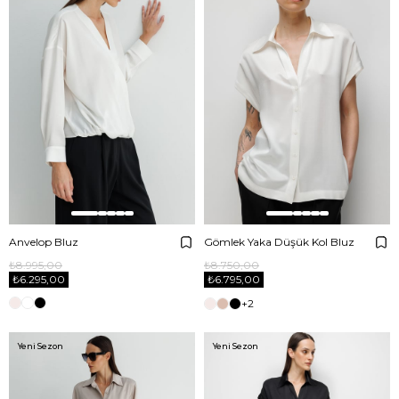
Anvelop Bluz
Gömlek Yaka Düşük Kol Bluz
₺8.995,00
₺8.750,00
₺6.295,00
₺6.795,00
+2
Yeni Sezon
Yeni Sezon