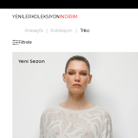
YENİLER
KOLEKSİYON
İNDİRİM
Anasayfa
Koleksiyon
Triko
Filtrele
Yeni Sezon