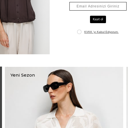
Jakarlı Uzun Hırka
₺5.565,00
₺7.950,00
+1
Yeni Sezon