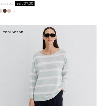
₺3.707,00
₺5.295,00
+3
Yeni Sezon