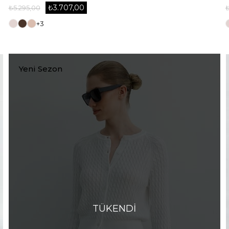
₺3.707,00
₺5.295,00
+3
Yeni Sezon
TÜKENDI