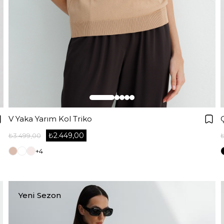
V Yaka Yarım Kol Triko
₺2.449,00
₺3.499,00
+4
Yeni Sezon