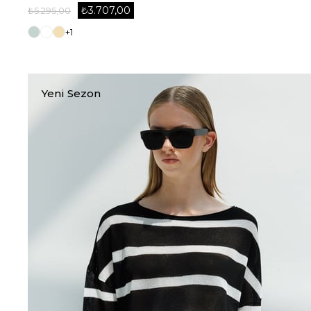
₺3.707,00
₺5.295,00
+1
Yeni Sezon