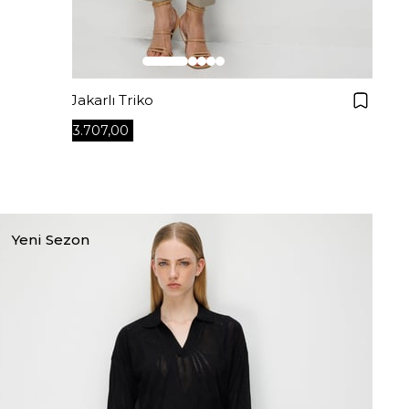
Kayık Yaka Jakarlı Triko
₺3.707,00
₺5.295,00
+4
Yeni Sezon