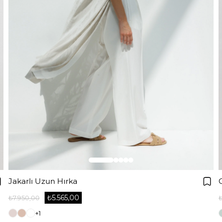
Jakarlı Uzun Hırka
₺5.565,00
₺7.950,00
+1