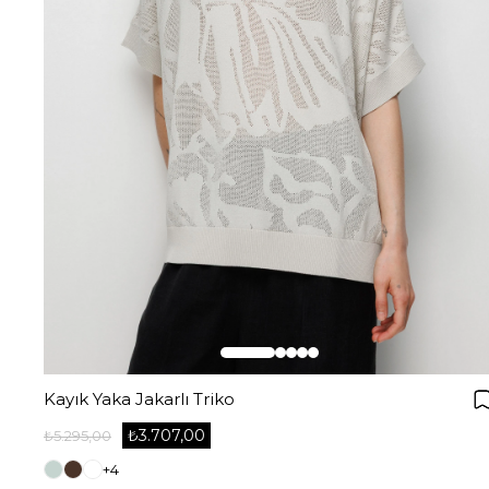
Kayık Yaka Jakarlı Triko
₺3.707,00
₺5.295,00
+4