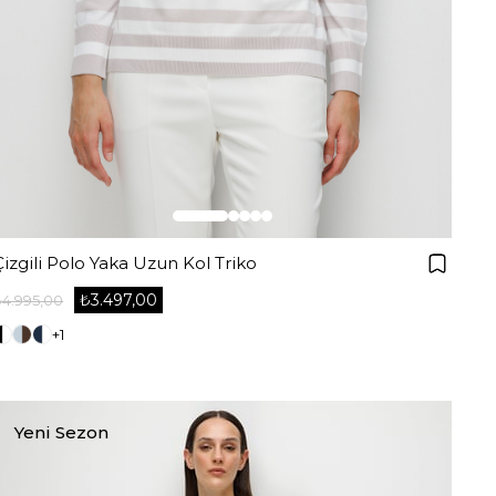
Çizgili Polo Yaka Uzun Kol Triko
₺3.497,00
₺4.995,00
+1
Yeni Sezon