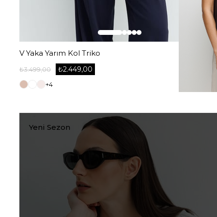
V Yaka Yarım Kol Triko
₺2.449,00
₺3.499,00
+4
Yeni Sezon