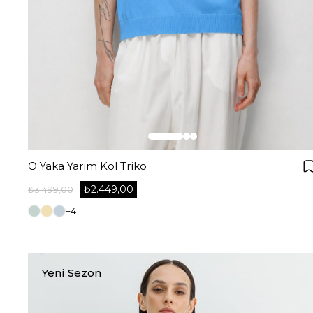
O Yaka Yarım Kol Triko
₺2.449,00
₺3.499,00
+4
Yeni Sezon