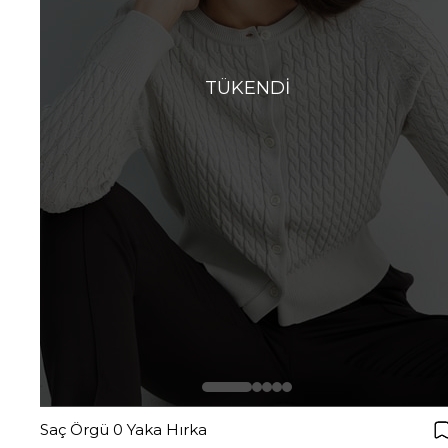
TÜKENDI
Saç Örgü 0 Yaka Hırka