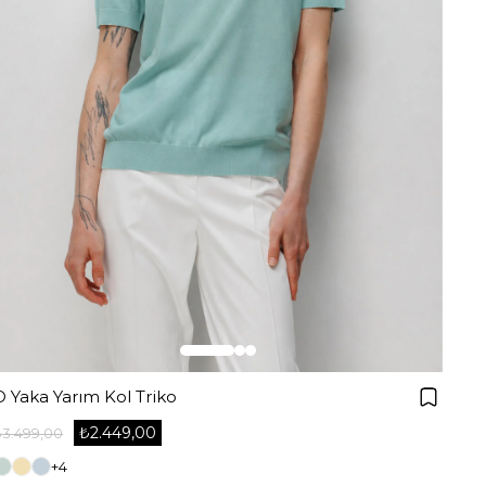
O Yaka Yarım Kol Triko
₺2.449,00
₺3.499,00
+4