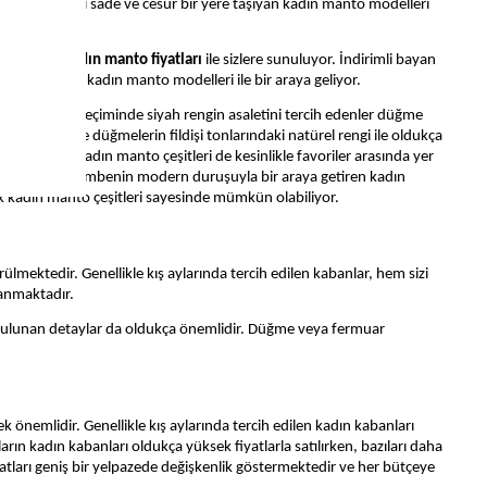
 modern şıklığı sade ve cesur bir yere taşıyan kadın manto modelleri
a avantajlı
kadın manto fiyatları
ile sizlere sunuluyor. İndirimli bayan
rtaya koyan bu kadın manto modelleri ile bir araya geliyor.
r. Kadın kaban seçiminde siyah rengin asaletini tercih edenler düğme
delleri ise düğmelerin fildişi tonlarındaki natürel rengi ile oldukça
ceği el işi kadın manto çeşitleri de kesinlikle favoriler arasında yer
 tarzını neon pembenin modern duruşuyla bir araya getiren kadın
mak kadın manto çeşitleri sayesinde mümkün olabiliyor.
lmektedir. Genellikle kış aylarında tercih edilen kabanlar, hem sizi
lanmaktadır.
 bulunan detaylar da oldukça önemlidir. Düğme veya fermuar
önemlidir. Genellikle kış aylarında tercih edilen kadın kabanları
ın kadın kabanları oldukça yüksek fiyatlarla satılırken, bazıları daha
yatları geniş bir yelpazede değişkenlik göstermektedir ve her bütçeye