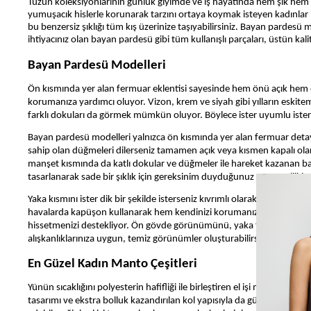
Tüzün koleksiyonlarının günlük giyimde ve iş hayatında hem şık hem r
yumuşacık hislerle korunarak tarzını ortaya koymak isteyen kadınlar 
bu benzersiz şıklığı tüm kış üzerinize taşıyabilirsiniz. Bayan pardesü 
ihtiyacınız olan bayan pardesü
gibi
tüm kullanışlı parçaları, üstün kal
Bayan Pardesü Modelleri
Ön kısmında yer alan fermuar eklentisi sayesinde hem önü açık hem ö
korumanıza yardımcı oluyor. Vizon, krem ve siyah gibi yılların eskiteme
farklı dokuları da görmek mümkün oluyor. Böylece ister uyumlu ister 
Bayan pardesü modelleri yalnızca ön kısmında yer alan fermuar detayı i
sahip olan düğmeleri dilerseniz tamamen açık veya kısmen kapalı olara
manşet kısmında da katlı dokular ve düğmeler ile hareket kazanan bay
tasarlanarak sade bir şıklık için gereksinim duyduğunuz tüm özellikleri 
Yaka kısmını ister dik bir şekilde isterseniz kıvrımlı olarak kullanab
havalarda kapüşon kullanarak hem kendinizi korumanızı hem de tarzın
hissetmenizi destekliyor. Ön gövde görünümünü, yaka formunu veya kap
alışkanlıklarınıza uygun, temiz görünümler oluşturabilirsiniz.
En Güzel Kadın Manto Çeşitleri
Yünün sıcaklığını polyesterin hafifliği ile birleştiren el işi mantolar il
tasarımı ve ekstra bolluk kazandırılan kol yapısıyla da gün boyu raha