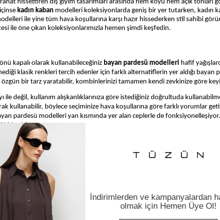
ahat hissettiren dış giyim tasarımları arasında hem koyu hem açık tonları g
içinse
kadın kaban
modelleri
koleksiyonlarda geniş bir yer tutarken,
kadın k
modelleri
ile yine tüm hava koşullarına karşı hazır hissederken stil sahibi görü
itesi ile öne çıkan koleksiyonlarımızla hemen şimdi keşfedin.
nü kapalı olarak kullanabileceğiniz
bayan pardesü modelleri
hafif yağışlar
diği klasik renkleri tercih edenler için farklı alternatiflerin yer aldığı baya
özgün bir tarz yaratabilir, kombinlerinizi tamamen kendi zevkinize göre keyi
le değil, kullanım alışkanlıklarınıza göre istediğiniz doğrultuda kullanabilme
k kullanabilir, böylece seçiminize hava koşullarına göre farklı yorumlar get
an pardesü modelleri yan kısmında yer alan ceplerle de fonksiyonelleşiyor. M
birleştiriyor.
ileceğiniz bayan pardesü modelleri kumaşların tok ve sağlam duruşu sayesinde 
ıza dikkat çekici bir tarz kazanmanızı sağlayan bayan pardesü modelleri bö
üşon kullanımını değiştirerek günlük kombinlerinize uyumlu hale getirebilec
e tüm kışı iddialı bir tarz gibi sıcacık hislerle geçirmenin keyfini çıkarabilirsin
t etmenizi sağlayan el işi kadın manto modelleri modern bir görünümü garantil