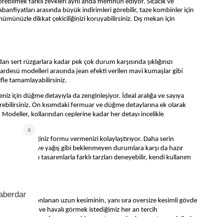
örebilmek farklı zevkleri aynı anda memnun ediyor. Sıcacık ve
abanfiyatları
arasında büyük indirimleri görebilir, taze kombinler için
nümünüzle dikkat çekiciliğinizi koruyabilirsiniz. Dış mekan için
dan sert rüzgarlara kadar pek çok durum karşısında şıklığınızı
n pardesü modelleri arasında jean efekti verilen mavi kumaşlar gibi
fle tamamlayabilirsiniz.
niz için düğme detayıyla da zenginleşiyor. İdeal aralığa ve sayıya
irebilirsiniz. Ön kısımdaki fermuar ve düğme detaylarına ek olarak
odeller, kollarından ceplerine kadar her detayı incelikle
yakaya istediğiniz formu vermenizi kolaylaştırıyor. Daha serin
ylece rüzgâr ve yağış gibi beklenmeyen durumlara karşı da hazır
eğiniz bu tasarımlarla farklı tarzları deneyebilir, kendi kullanım
iz. Diz hizasında sonlanan uzun kesiminin, yanı sıra oversize kesimli gövde
iyor. İddialı ve havalı görmek istediğimiz her an tercih