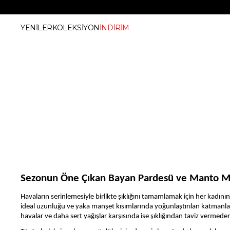
YENİLER
KOLEKSİYON
İNDİRİM
Sezonun Öne Çıkan
Bayan Pardesü ve Manto M
Havaların serinlemesiyle birlikte şıklığını tamamlamak için her kadının
ideal uzunluğu ve yaka manşet kısımlarında yoğunlaştırılan katmanları
havalar ve daha sert yağışlar karşısında ise şıklığından taviz vermed