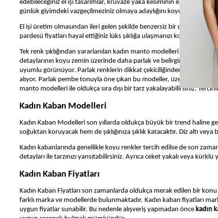
edebileceğiniz el işi tasarımlar, kruvaze yaka kesiminin en şık versiy
günlük giyimdeki vazgeçilmeziniz olmaya adaylığını koyuyor.
El işi üretim olmasından ileri gelen şekilde benzersiz bir dayanıklılı
pardesü fiyatları hayal ettiğiniz lüks şıklığa ulaşmanızı kolaylaştırırk
Tek renk şıklığından yararlanılan kadın manto modelleri krem, taba ve 
detaylarının koyu zemin üzerinde daha parlak ve belirgin aksesuara d
uyumlu görünüyor. Parlak renklerin dikkat çekiciliğinden faydalanarak 
alıyor. Parlak pembe tonuyla öne çıkan bu modeller, üzerinde yer ala
manto modelleri ile oldukça sıra dışı bir tarz yakalayabilirsiniz. Ter
Kadın Kaban Modelleri
Kadın Kaban Modelleri son yıllarda oldukça büyük bir trend haline gelm
soğuktan koruyacak hem de şıklığınıza şıklık katacaktır. Diz altı vey
Kadın kabanlarında genellikle koyu renkler tercih edilse de son za
detayları ile tarzınızı yansıtabilirsiniz. Ayrıca ceket yakalı veya kürk
Kadın Kaban Fiyatları
Kadın Kaban Fiyatları son zamanlarda oldukça merak edilen bir konu ha
farklı marka ve modellerde bulunmaktadır. Kadın kaban fiyatları markay
uygun fiyatlar sunabilir. Bu nedenle alışveriş yapmadan önce
kadın k