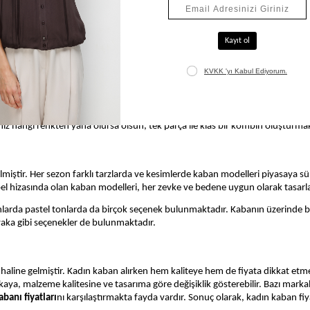
onlarından birini sunuyor. Sadece iki düğmeye sahip kruvaze yaka tasarımı ile
k ve yumuşaklık sunan kruvaze yakalı tasarımlar, kalitesi doğrultusunda oldukç
en, zengin bir görünüm için ihtiyacınız olan tüm detaylar sadeliyle iddiasını o
siyah işlevselliği ile bilinen klasik renklerden ilham alınarak dizayn ediliyo
önüştüğünü görebiliyor. Krem ve taba renklerindeki minimalist kadın manto mo
pembe rengin enerjisini kış aylarında da kullanmak isteyenlerin tercih edebile
n koyu renkli düğmelerle zıt bir uyum yakalıyor. Kruvaze yakanın nostaljik
cihiniz hangi renkten yana olursa olsun, tek parça ile klas bir kombin oluştur
iştir. Her sezon farklı tarzlarda ve kesimlerde kaban modelleri piyasaya sürü
a bel hizasında olan kaban modelleri, her zevke ve bedene uygun olarak tasar
manlarda pastel tonlarda da birçok seçenek bulunmaktadır. Kabanın üzerinde
lü yaka gibi seçenekler de bulunmaktadır.
line gelmiştir. Kadın kaban alırken hem kaliteye hem de fiyata dikkat etmek 
a, malzeme kalitesine ve tasarıma göre değişiklik gösterebilir. Bazı markalar
abanı fiyatları
nı karşılaştırmakta fayda vardır. Sonuç olarak, kadın kaban fi