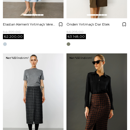
Elastan Kemerli Yırtmaçlı Verev Etek
Önden Yırtmaçlı Dar Etek
₺4.399,00
₺6.295,00
₺2.200,00
₺3.148,00
Net %50 İndirim!
Net %50 İndirim!