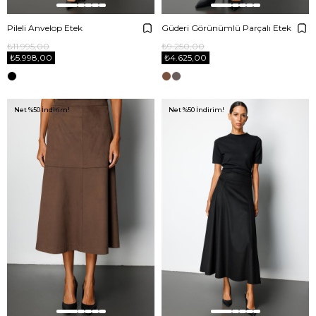
Pileli Anvelop Etek
Güderi Görünümlü Parçalı Etek
₺11.995,00
₺9.250,00
₺5.998,00
₺4.625,00
Net %50 İndirim!
Net %50 İndirim!