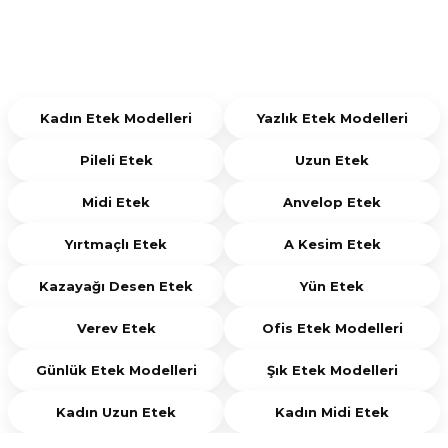
kullanım amacı ve vücut tipine uygun kesimler dikkate
alınmalıdır. Doğru model seçimi hem konforlu kullanım
hem de şık bir görünüm elde edilmesine yardımcı olur.
Kadın Etek Modelleri
Yazlık Etek Modelleri
Pileli Etek
Uzun Etek
Midi Etek
Anvelop Etek
Yırtmaçlı Etek
A Kesim Etek
Kazayağı Desen Etek
Yün Etek
Verev Etek
Ofis Etek Modelleri
Günlük Etek Modelleri
Şık Etek Modelleri
Kadın Uzun Etek
Kadın Midi Etek