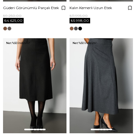
Güderi Görünümlü Parçalı Etek
Kalın Kemerli Uzun Etek
₺9.250,00
₺11.995,00
₺4.625,00
₺5.998,00
Net %50 İndirim!
Net %50 İndirim!