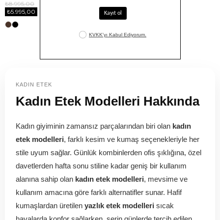
₺8.995,00
₺8.995,00
₺5.995,00
₺5.995,00
KADIN ETEK
Kadın Etek Modelleri Hakkında
Kadın giyiminin zamansız parçalarından biri olan
kadın
etek modelleri
, farklı kesim ve kumaş seçenekleriyle her
stile uyum sağlar. Günlük kombinlerden ofis şıklığına, özel
davetlerden hafta sonu stiline kadar geniş bir kullanım
alanına sahip olan
kadın etek modelleri
, mevsime ve
kullanım amacına göre farklı alternatifler sunar. Hafif
kumaşlardan üretilen
yazlık etek modelleri
sıcak
havalarda konfor sağlarken, serin günlerde tercih edilen