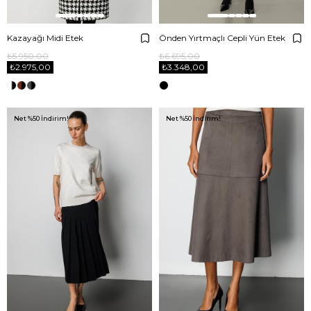
Kazayağı Midi Etek
Önden Yırtmaçlı Cepli Yün Etek
₺5.950,00
₺6.695,00
₺2.975,00
₺3.348,00
Net %50 İndirim!
Net %50 İndirim!