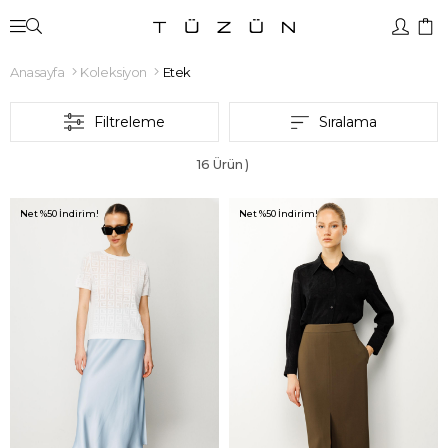
Anasayfa
Koleksiyon
Etek
Filtreleme
Sıralama
16 Ürün
Net %50 İndirim!
Net %50 İndirim!