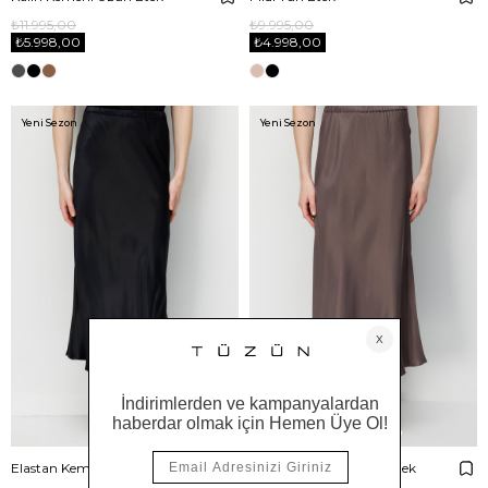
₺11.995,00
₺9.995,00
₺5.998,00
₺4.998,00
Yeni Sezon
Yeni Sezon
Elastan Kemerli Verev Etek
Elastan Kemerli Verev Etek