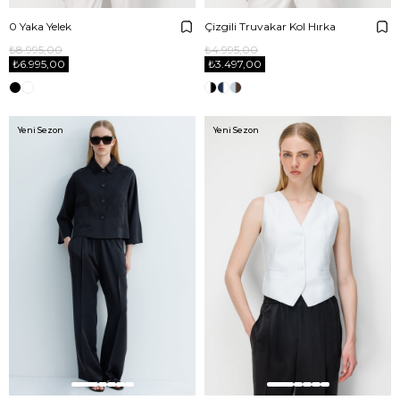
0 Yaka Yelek
Çizgili Truvakar Kol Hırka
₺8.995,00
₺4.995,00
₺6.995,00
₺3.497,00
Yeni Sezon
Yeni Sezon