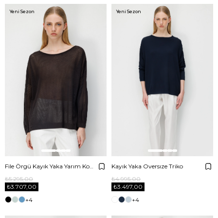
Yeni Sezon
Yeni Sezon
File Örgü Kayık Yaka Yarım Kol Triko
Kayık Yaka Oversıze Triko
₺5.295,00
₺4.995,00
₺3.707,00
₺3.497,00
+4
+4