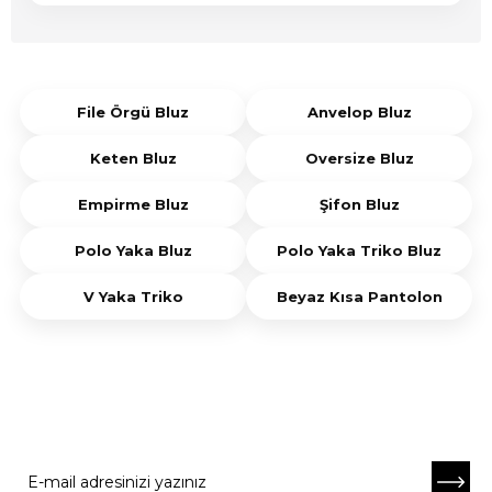
veya terliklerle tamamlanabilir.
V yaka triko modelleri gömlek, basic tişört veya
ince bluzlarla katmanlı şekilde kullanılabilir. Jean
pantolon, kumaş pantolon ve eteklerle
tamamlandığında sade ve şık bir görünüm
File Örgü Bluz
Anvelop Bluz
oluşturur.
Keten Bluz
Oversize Bluz
Empirme Bluz
Şifon Bluz
Polo Yaka Bluz
Polo Yaka Triko Bluz
V Yaka Triko
Beyaz Kısa Pantolon
E-BÜLTENE ABONE OL