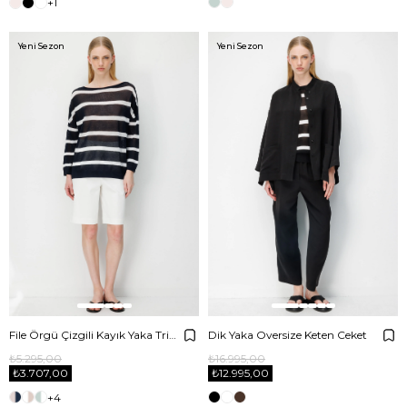
+1
Yeni Sezon
Yeni Sezon
File Örgü Çizgili Kayık Yaka Triko
Dik Yaka Oversize Keten Ceket
₺5.295,00
₺16.995,00
₺3.707,00
₺12.995,00
+4