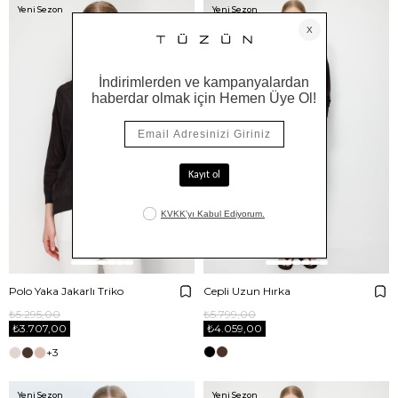
Yeni Sezon
Yeni Sezon
Polo Yaka Jakarlı Triko
Cepli Uzun Hırka
₺5.295,00
₺5.799,00
₺3.707,00
₺4.059,00
+3
Yeni Sezon
Yeni Sezon