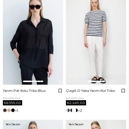
Yarım Pat Kolu Triko Bluz
Çizgili O Yaka Yarım Kol Triko
₺9.295,00
₺3.499,00
₺6.995,00
₺2.449,00
+1
+2
Yeni Sezon
Yeni Sezon