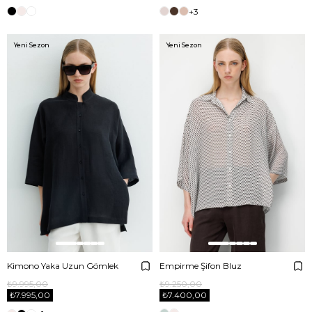
+3
Yeni Sezon
Yeni Sezon
Kimono Yaka Uzun Gömlek
Empirme Şifon Bluz
₺9.995,00
₺9.250,00
₺7.995,00
₺7.400,00