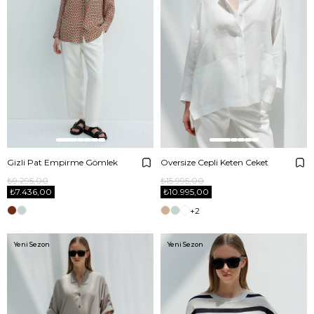
Gizli Pat Empirme Gömlek
Oversize Cepli Keten Ceket
₺9.295,00
₺15.995,00
₺7.436,00
₺10.995,00
+2
Yeni Sezon
Yeni Sezon