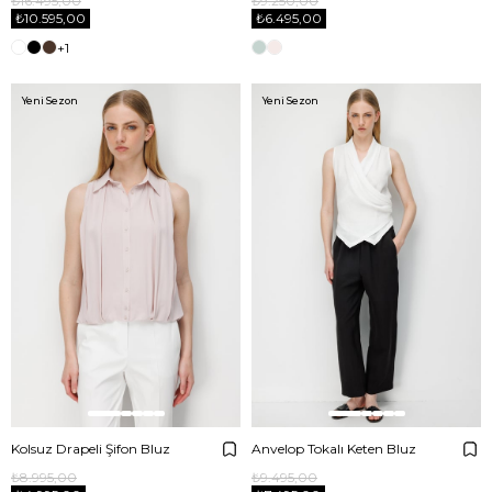
₺16.495,00
₺9.250,00
₺10.595,00
₺6.495,00
+1
Yeni Sezon
Yeni Sezon
Kolsuz Drapeli Şifon Bluz
Anvelop Tokalı Keten Bluz
₺8.995,00
₺9.495,00