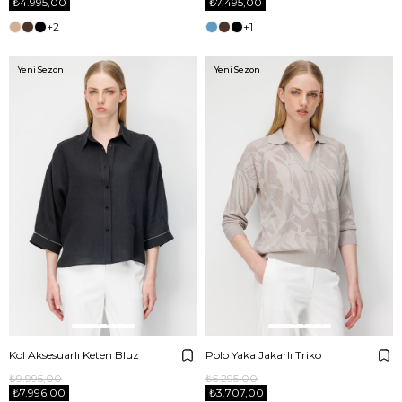
₺4.995,00
₺7.495,00
+2
+1
Yeni Sezon
Yeni Sezon
Kol Aksesuarlı Keten Bluz
Polo Yaka Jakarlı Triko
₺9.995,00
₺5.295,00
₺7.996,00
₺3.707,00