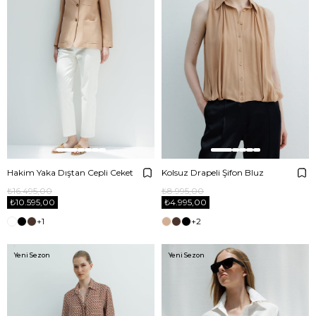
Hakim Yaka Dıştan Cepli Ceket
Kolsuz Drapeli Şifon Bluz
₺16.495,00
₺8.995,00
₺10.595,00
₺4.995,00
+1
+2
Yeni Sezon
Yeni Sezon