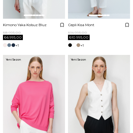
Kimono Yaka Kolsuz Bluz
Cepli Kısa Mont
₺8.995,00
₺14.995,00
₺6.995,00
₺10.995,00
+1
+1
Yeni Sezon
Yeni Sezon