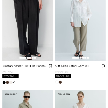
Elastan Kemerli Tek Pile Pantolon
Çift Cepli Safari Gömlek
₺9.995,00
₺9.795,00
₺7.996,00
₺6.995,00
+1
Yeni Sezon
Yeni Sezon