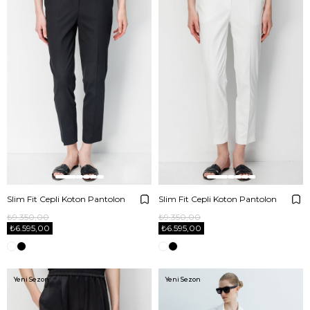
Slim Fit Cepli Koton Pantolon
Slim Fit Cepli Koton Pantolon
₺9.350,00
₺9.350,00
₺6.595,00
₺6.595,00
Yeni Sezon
Yeni Sezon