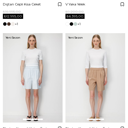
Dıştan Cepli Kısa Ceket
V Yaka Yelek
₺16.995,00
₺9.200,00
₺12.995,00
₺6.395,00
+1
+1
Yeni Sezon
Yeni Sezon