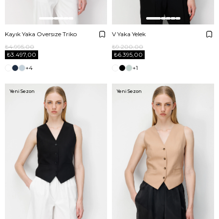
Kayık Yaka Oversıze Triko
V Yaka Yelek
₺4.995,00
₺9.200,00
₺3.497,00
₺6.395,00
+4
+1
Yeni Sezon
Yeni Sezon