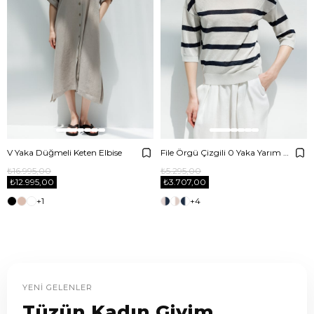
V Yaka Düğmeli Keten Elbise
File Örgü Çizgili 0 Yaka Yarım Kol Triko
₺16.995,00
₺5.295,00
₺12.995,00
₺3.707,00
+1
+4
YENI GELENLER
Tüzün Kadın Giyim