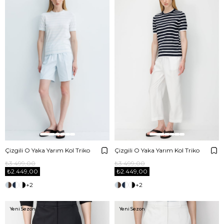
Çizgili O Yaka Yarım Kol Triko
Çizgili O Yaka Yarım Kol Triko
₺3.499,00
₺3.499,00
₺2.449,00
₺2.449,00
+2
+2
Yeni Sezon
Yeni Sezon