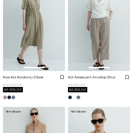
Kısa Kol Kordonlu Elbise
Kol Aksesuarlı Anvelop Bluz
₺14.995,00
₺9.295,00
₺9.995,00
₺5.595,00
Yeni Sezon
Yeni Sezon