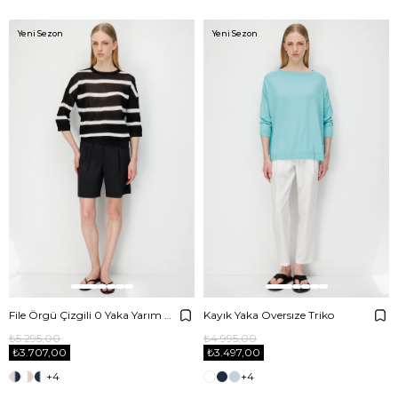
Yeni Sezon
Yeni Sezon
File Örgü Çizgili 0 Yaka Yarım Kol Triko
Kayık Yaka Oversıze Triko
₺5.295,00
₺4.995,00
₺3.707,00
₺3.497,00
+4
+4