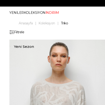
YENİLER
KOLEKSİYON
İNDİRİM
Anasayfa
Koleksiyon
Triko
Filtrele
Yeni Sezon