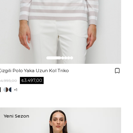
Çizgili Polo Yaka Uzun Kol Triko
₺3.497,00
₺4.995,00
+1
Yeni Sezon