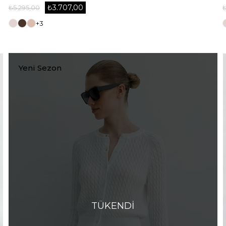
₺3.707,00
₺5.295,00
+3
Yeni Sezon
TÜKENDI