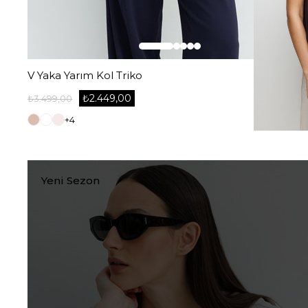
V Yaka Yarım Kol Triko
₺2.449,00
₺3.499,00
+4
Yeni Sezon