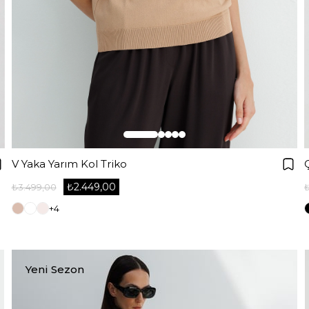
V Yaka Yarım Kol Triko
₺2.449,00
₺3.499,00
+4
Yeni Sezon