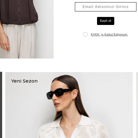
Jakarlı Uzun Hırka
₺5.565,00
₺7.950,00
+1
Yeni Sezon