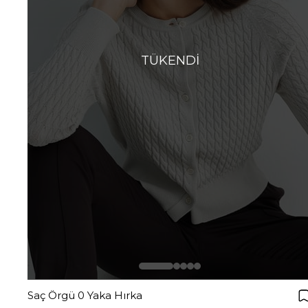
TÜKENDI
Saç Örgü 0 Yaka Hırka