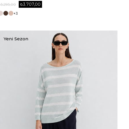
₺3.707,00
₺5.295,00
+3
Yeni Sezon