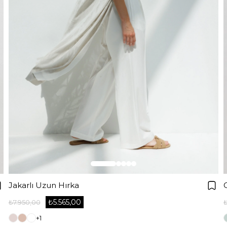
Jakarlı Uzun Hırka
₺5.565,00
₺7.950,00
+1