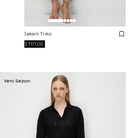
Kayık Yaka Jakarlı Triko
₺3.707,00
₺5.295,00
+4
Yeni Sezon