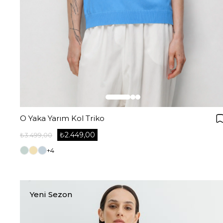
O Yaka Yarım Kol Triko
₺2.449,00
₺3.499,00
+4
Yeni Sezon