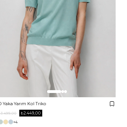
O Yaka Yarım Kol Triko
₺2.449,00
₺3.499,00
+4