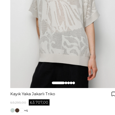
Kayık Yaka Jakarlı Triko
₺3.707,00
₺5.295,00
+4