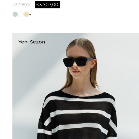
₺3.707,00
₺5.295,00
+1
Yeni Sezon