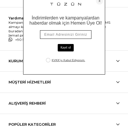
Yardıma mı ihtiyacın var?
Kampanyalar, ürünler ve değişiklikler hakkında e-mail ve SMS
almayı kendi rızamla kabul ediyorum. Gizlilik sözleşmesine
buradan ulaşabilirsin
[email protected]
+90 538 489 50 62
KURUMSAL
MÜŞTERİ HİZMETLERİ
ALIŞVERİŞ REHBERİ
POPÜLER KATEGORİLER