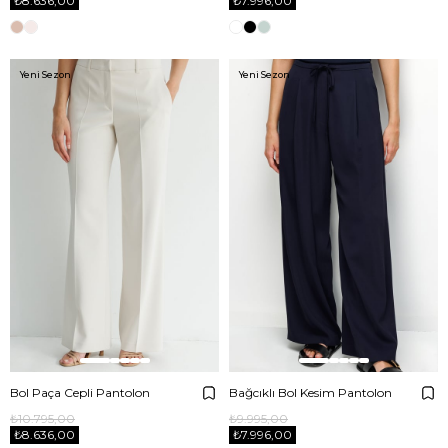
₺8.636,00
₺7.996,00
Yeni Sezon
Yeni Sezon
Bol Paça Cepli Pantolon
Bağcıklı Bol Kesim Pantolon
₺10.795,00
₺9.995,00
₺8.636,00
₺7.996,00