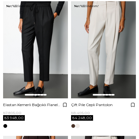
Net %50 İndirim!
Net %50 İndirim!
Elastan Kemerli Bağcıklı Flanel Pantolon
Çift Pile Cepli Pantolon
₺7.895,00
₺8.495,00
₺3.948,00
₺4.248,00