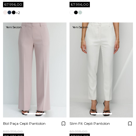
₺7.996,00
₺7.996,00
+2
Yeni Sezon
Yeni Sezon
Bol Paça Cepli Pantolon
Slim Fit Cepli Pantolon
₺10.795,00
₺9.995,00