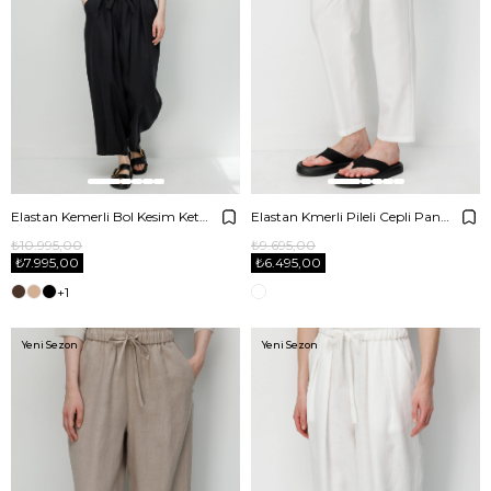
Elastan Kemerli Bol Kesim Keten Pantolon
Elastan Kmerli Pileli Cepli Pantolon
₺10.995,00
₺9.695,00
₺7.995,00
₺6.495,00
+1
Yeni Sezon
Yeni Sezon