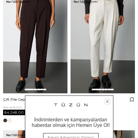
Net %50 İndirim!
Net %50 İndirim!
Çift Pile Cepli Pantolon
Çift Pile Kadife Pantolon
₺8.495,00
₺7.695,00
₺4.248,00
₺3.848,00
Net %50 İndirim!
Net %50 İndirim!