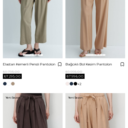
Elastan Kemerli Pensli Pantolon
Bağcıklı Bol Kesim Pantolon
₺9.795,00
₺9.995,00
₺7.295,00
₺7.996,00
+2
Yeni Sezon
Yeni Sezon