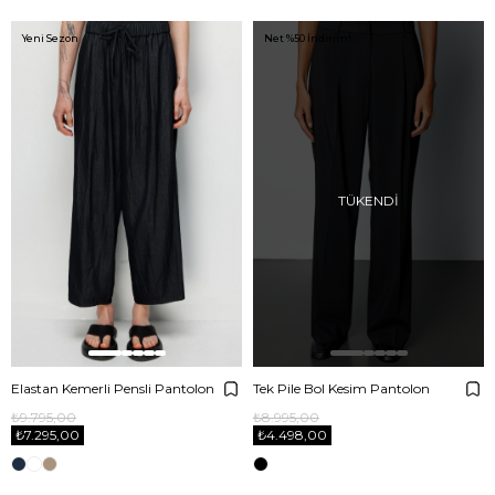
Yeni Sezon
Net %50 İndirim!
TÜKENDI
Elastan Kemerli Pensli Pantolon
Tek Pile Bol Kesim Pantolon
₺9.795,00
₺8.995,00
₺7.295,00
₺4.498,00