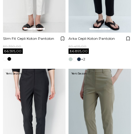
Slim Fit Cepli Koton Pantolon
Arka Cepli Koton Pantolon
₺9.350,00
₺9.495,00
₺6.595,00
₺6.895,00
+2
Yeni Sezon
Yeni Sezon