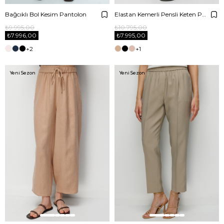
Bağcıklı Bol Kesim Pantolon
Elastan Kemerli Pensli Keten Pantolon
₺9.995,00
₺10.795,00
₺7.996,00
₺7.995,00
+2
+1
Yeni Sezon
Yeni Sezon