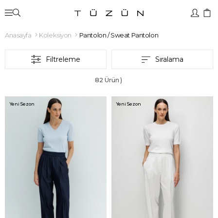
Anasayfa
Koleksiyon
Pantolon / Sweat Pantolon
Filtreleme
Sıralama
82 Ürün
Yeni Sezon
Yeni Sezon