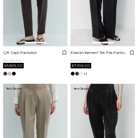
Çift Cepli Pantolon
Elastan Kemerli Tek Pile Pantolon
₺9.795,00
₺9.995,00
₺5.895,00
₺7.996,00
+1
Yeni Sezon
Yeni Sezon