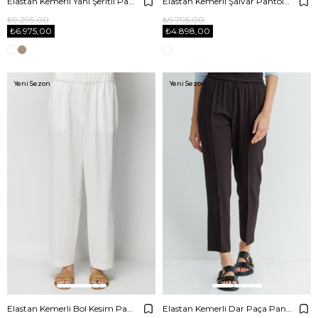
Elastan Kemerli Yanı Şeritli Pantolon
Elastan Kemerli Şalvar Pantolon
₺9.295,00
₺9.795,00
₺6.975,00
₺4.898,00
Yeni Sezon
Yeni Sezon
Elastan Kemerli Bol Kesim Pantolon
Elastan Kemerli Dar Paça Pantolon