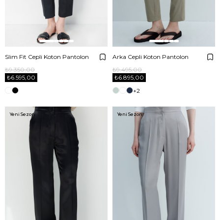
Slim Fit Cepli Koton Pantolon
Arka Cepli Koton Pantolon
₺9.350,00
₺9.495,00
₺6.595,00
₺6.895,00
+2
Yeni Sezon
Yeni Sezon