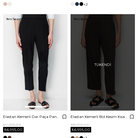
+2
Yeni Sezon
Yeni Sezon
TÜKENDI
Elastan Kemerli Dar Paça Pantolon
Elastan Kemerli Bol Kesim Kısa Pantolon
₺9.295,00
₺8.995,00
₺6.995,00
₺6.995,00
+1