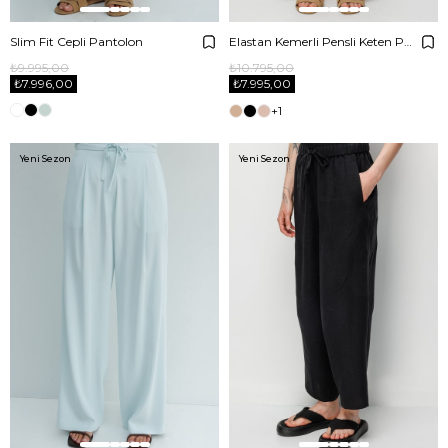
Slim Fit Cepli Pantolon
Elastan Kemerli Pensli Keten Pantolon
₺9.995,00
₺10.795,00
₺7.996,00
₺7.995,00
+1
Yeni Sezon
Yeni Sezon