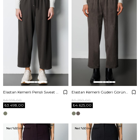
Elastan Kemerli Pensli Sweat Pantolon
Elastan Kemerli Güderi Görünümlü Pantolon
₺6.995,00
₺9.250,00
₺3.498,00
₺4.625,00
Net %50 İndirim!
Net %50 İndirim!