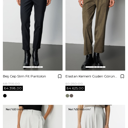
Beş Cep Slim Fit Pantolon
Elastan Kemerli Güderi Görünümlü Pantolon
₺8.795,00
₺9.250,00
₺4.398,00
₺4.625,00
Net %50 İndirim!
Net %50 İndirim!