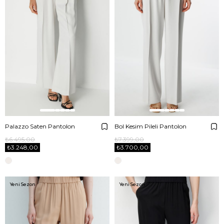
Palazzo Saten Pantolon
Bol Kesim Pileli Pantolon
₺6.495,00
₺7.399,00
₺3.248,00
₺3.700,00
Yeni Sezon
Yeni Sezon