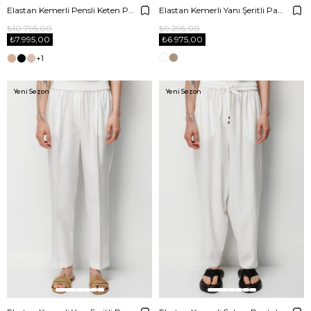
Elastan Kemerli Pensli Keten Pantolon
Elastan Kemerli Yanı Şeritli Pantolon
₺10.795,00
₺9.295,00
₺7.995,00
₺6.975,00
+1
Yeni Sezon
Yeni Sezon