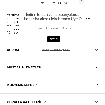
Yardıma mı ihtiyacın var?
Kampanyalar, ürünler ve değişiklikler hakkında e-mail ve SMS
almayı kendi rızamla kabul ediyorum. Gizlilik sözleşmesine
buradan ulaşabilirsin
[email protected]
+90 538 489 50 62
KURUMSAL
MÜŞTERİ HİZMETLERİ
ALIŞVERİŞ REHBERİ
POPÜLER KATEGORİLER