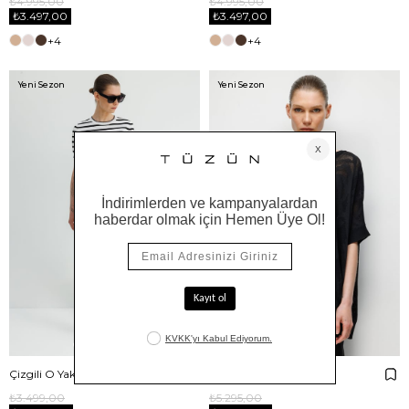
₺4.995,00
₺4.995,00
₺3.497,00
₺3.497,00
+4
+4
Yeni Sezon
Yeni Sezon
Çizgili O Yaka Yarım Kol Triko
Kayık Yaka Jakarlı Triko
₺3.499,00
₺5.295,00