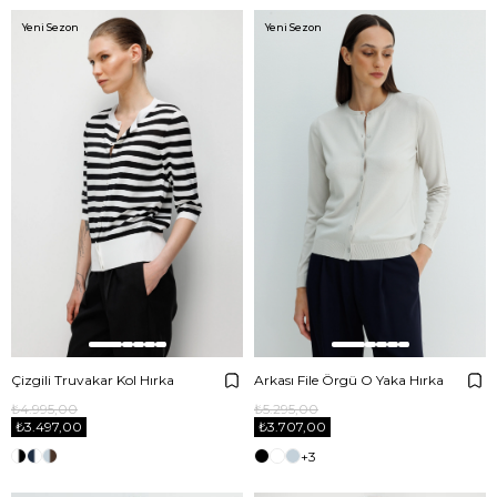
Yeni Sezon
Yeni Sezon
Çizgili Truvakar Kol Hırka
Arkası File Örgü O Yaka Hırka
₺4.995,00
₺5.295,00
₺3.497,00
₺3.707,00
+3