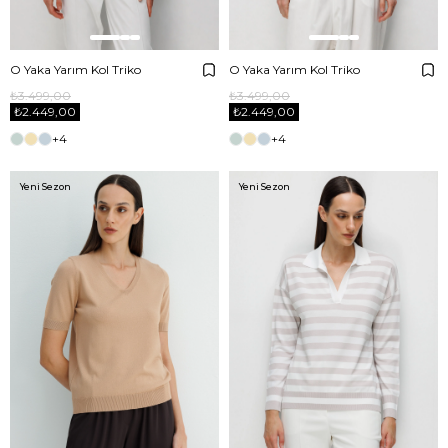
O Yaka Yarım Kol Triko
O Yaka Yarım Kol Triko
₺3.499,00
₺3.499,00
₺2.449,00
₺2.449,00
+4
+4
Yeni Sezon
Yeni Sezon