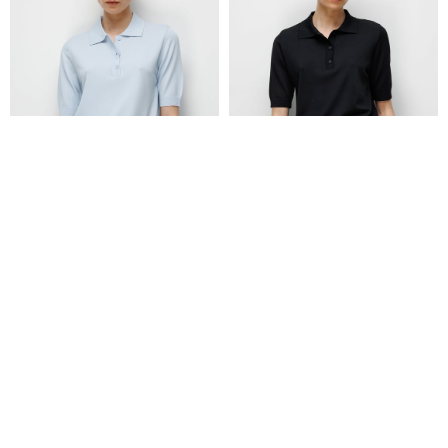
Polo Yaka Düğmeli Yarım Kol Triko
Polo Yaka Düğmeli Yarım Kol Triko
₺4.299,00
₺4.299,00
₺2.579,00
₺2.579,00
+2
+2
Yeni Sezon
Yeni Sezon