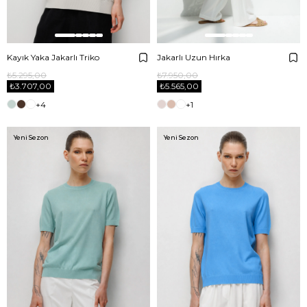
Kayık Yaka Jakarlı Triko
Jakarlı Uzun Hırka
₺5.295,00
₺7.950,00
₺3.707,00
₺5.565,00
+4
+1
Yeni Sezon
Yeni Sezon