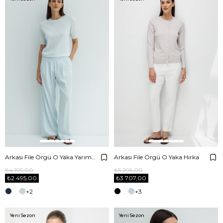
Arkası File Örgü O Yaka Yarım Kol Triko
Arkası File Örgü O Yaka Hırka
₺4.195,00
₺5.295,00
₺2.495,00
₺3.707,00
+2
+3
Yeni Sezon
Yeni Sezon