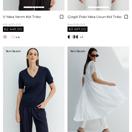
V Yaka Yarım Kol Triko
Çizgili Polo Yaka Uzun Kol Triko
₺3.499,00
₺4.995,00
₺2.449,00
₺3.497,00
+4
+1
Yeni Sezon
Yeni Sezon