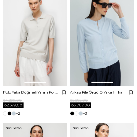
Polo Yaka Düğmeli Yarım Kol Triko
Arkası File Örgü O Yaka Hırka
₺4.299,00
₺5.295,00
₺2.579,00
₺3.707,00
+2
+3
Yeni Sezon
Yeni Sezon