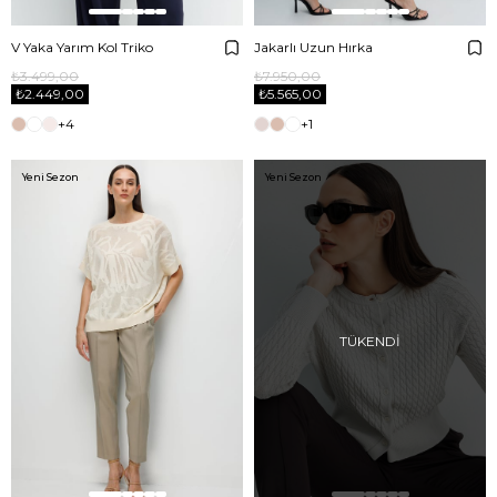
V Yaka Yarım Kol Triko
Jakarlı Uzun Hırka
₺3.499,00
₺7.950,00
₺2.449,00
₺5.565,00
+4
+1
Yeni Sezon
Yeni Sezon
TÜKENDI