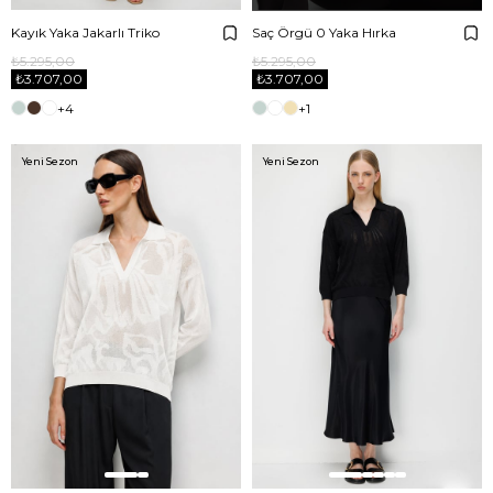
Kayık Yaka Jakarlı Triko
Saç Örgü 0 Yaka Hırka
₺5.295,00
₺5.295,00
₺3.707,00
₺3.707,00
+4
+1
Yeni Sezon
Yeni Sezon