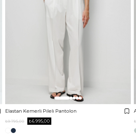
Elastan Kemerli Pileli Pantolon
₺6.995,00
₺9.795,00