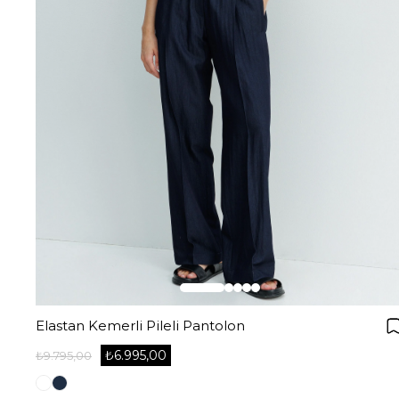
Elastan Kemerli Pileli Pantolon
₺6.995,00
₺9.795,00