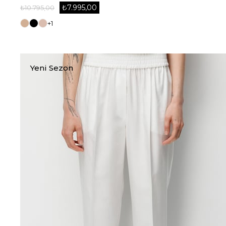
₺7.995,00
₺10.795,00
+1
Yeni Sezon