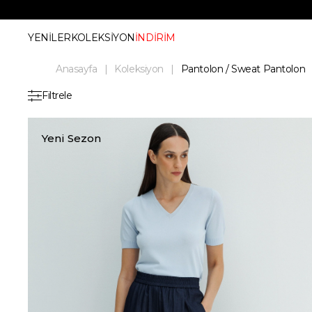
YENİLER
KOLEKSİYON
İNDİRİM
Anasayfa
Koleksiyon
Pantolon / Sweat Pantolon
Filtrele
Yeni Sezon