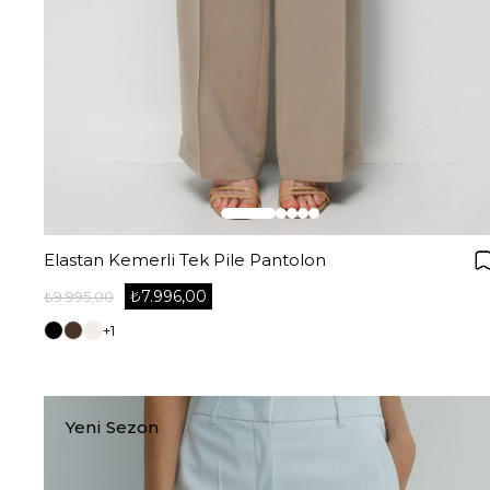
Elastan Kemerli Tek Pile Pantolon
₺7.996,00
₺9.995,00
+1
Yeni Sezon