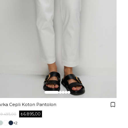
Arka Cepli Koton Pantolon
₺6.895,00
₺9.495,00
+2