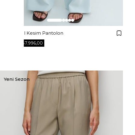
Bağcıklı Bol Kesim Pantolon
₺7.996,00
₺9.995,00
+2
Yeni Sezon