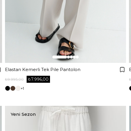
Elastan Kemerli Tek Pile Pantolon
₺7.996,00
₺9.995,00
+1
Yeni Sezon