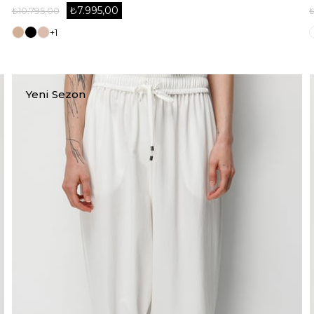
₺7.995,00
₺10.795,00
+1
Yeni Sezon