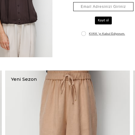
Elastan Kemerli Pensli Keten Pantolon
₺7.995,00
₺10.795,00
+1
Yeni Sezon