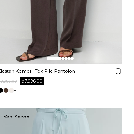
Elastan Kemerli Tek Pile Pantolon
₺7.996,00
₺9.995,00
+1
Yeni Sezon