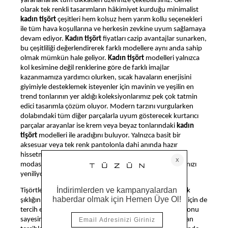
yararlanarak tüm dikkatleri üzerinize çekebilirsiniz. Genel
olarak tek renkli tasarımların hâkimiyet kurduğu minimalist
kadın tişört
çeşitleri hem kolsuz hem yarım kollu seçenekleri
ile tüm hava koşullarına ve herkesin zevkine uyum sağlamaya
devam ediyor.
Kadın
tişört
fiyatları cazip avantajlar sunarken,
bu çeşitliliği değerlendirerek farklı modellere aynı anda sahip
olmak mümkün hale geliyor.
Kadın tişört
modelleri yalnızca
kol kesimine değil renklerine göre de farklı imajlar
kazanmamıza yardımcı olurken, sıcak havaların enerjisini
giyimiyle desteklemek isteyenler için mavinin ve yeşilin en
trend tonlarının yer aldığı koleksiyonlarımız pek çok tatmin
edici tasarımla çözüm oluyor. Modern tarzını vurgularken
dolabındaki tüm diğer parçalarla uyum gösterecek kurtarıcı
parçalar arayanlar ise krem veya beyaz tonlarındaki
kadın
tişört
modelleri ile aradığını buluyor. Yalnızca basit bir
aksesuar veya tek renk pantolonla dahi anında hazır
hissetmenizi sağlayan bu işlevsel parçalar, hem tişört
modasına dair bakış açınızı hem de pratik giyim anlayışınızı
yeniliyor.
Tişörtler yalnızca spor tarzla anıldığı günlere veda ederek
şıklığın ekstra önem kazandığı resmi ve önemli davetler için de
tercih edilebilen bir hal alıyor. Bu yenilenen tasarım vizyonu
sayesinde tişört rahatlığı artık ofis ortamının da öne çıkan