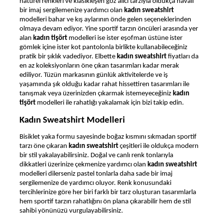
natürel renkleri ve klasikleşen göz alıcı tarzıyla oldukça havalı
bir imaj sergilemenize yardımcı olan
kadın sweatshirt
modelleri bahar ve kış aylarının önde gelen seçeneklerinden
olmaya devam ediyor. Yine sportif tarzın öncüleri arasında yer
alan
kadın tişört
modelleri ise ister eşofman üstüne ister
gömlek içine ister kot pantolonla birlikte kullanabileceğiniz
pratik bir şıklık vadediyor. Elbette
kadın sweatshirt
fiyatları da
en az koleksiyonların öne çıkan tasarımları kadar merak
ediliyor. Tüzün markasının günlük aktivitelerde ve iş
yaşamında şık olduğu kadar rahat hissettiren tasarımları ile
tanışmak veya üzerinizden çıkarmak istemeyeceğiniz
kadın
tişört
modelleri ile rahatlığı yakalamak için bizi takip edin.
Kadın Sweatshirt Modelleri
Bisiklet yaka formu sayesinde boğaz kısmını sıkmadan sportif
tarzı öne çıkaran
kadın sweatshirt
çeşitleri ile oldukça modern
bir stil yakalayabilirsiniz. Doğal ve canlı renk tonlarıyla
dikkatleri üzerinize çekmenize yardımcı olan
kadın sweatshirt
modelleri dilerseniz pastel tonlarla daha sade bir imaj
sergilemenize de yardımcı oluyor. Renk konusundaki
tercihlerinize göre her biri farklı bir tarz oluşturan tasarımlarla
hem sportif tarzın rahatlığını ön plana çıkarabilir hem de stil
sahibi yönünüzü vurgulayabilirsiniz.