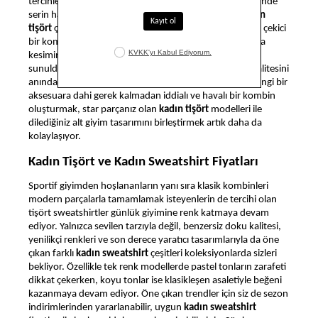
tercihleri arasında yerini alıyor. Kapüşon eklentisi sayesinde
serin havalara karşı hazırlıklı hissetmenizi sağlayan
kadın
tişört
çeşitleri ile aynı zamanda daha hareketli ve dikkat çekici
bir kombin oluşturmak da mümkün oluyor. Bisiklet yaka
kesiminden vazgeçemeyenler için de pek çok tasarımın
sunulduğu koleksiyonlarımızda, pürüzsüz dokusuyla kalitesini
anında belli eden tasarımlara yer açılıyor. Böylece herhangi bir
aksesuara dahi gerek kalmadan iddialı ve havalı bir kombin
oluşturmak, star parçanız olan
kadın tişört
modelleri ile
dilediğiniz alt giyim tasarımını birleştirmek artık daha da
kolaylaşıyor.
Kadın Tişört ve Kadın Sweatshirt Fiyatları
Sportif giyimden hoşlananların yanı sıra klasik kombinleri
modern parçalarla tamamlamak isteyenlerin de tercihi olan
tişört sweatshirtler
günlük giyimine renk katmaya devam
ediyor. Yalnızca sevilen tarzıyla değil, benzersiz doku kalitesi,
yenilikçi renkleri ve son derece yaratıcı tasarımlarıyla da öne
çıkan farklı
kadın sweatshirt
çeşitleri koleksiyonlarda sizleri
bekliyor. Özellikle tek renk modellerde pastel tonların zarafeti
dikkat çekerken, koyu tonlar ise klasikleşen asaletiyle beğeni
kazanmaya devam ediyor. Öne çıkan trendler için siz de sezon
indirimlerinden yararlanabilir, uygun
kadın sweatshirt