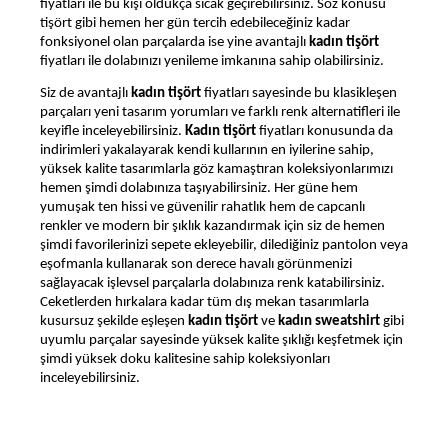
fiyatları ile bu kışı oldukça sıcak geçirebilirsiniz. Söz konusu
tişört gibi hemen her gün tercih edebileceğiniz kadar
fonksiyonel olan parçalarda ise yine avantajlı
kadın tişört
fiyatları ile dolabınızı yenileme imkanına sahip olabilirsiniz.
Siz de avantajlı
kadın tişört
fiyatları sayesinde bu klasikleşen
parçaları yeni tasarım yorumları ve farklı renk alternatifleri ile
keyifle inceleyebilirsiniz.
Kadın tişört
fiyatları konusunda da
indirimleri yakalayarak kendi kullarının en iyilerine sahip,
yüksek kalite tasarımlarla göz kamaştıran koleksiyonlarımızı
hemen şimdi dolabınıza taşıyabilirsiniz. Her güne hem
yumuşak ten hissi ve güvenilir rahatlık hem de capcanlı
renkler ve modern bir şıklık kazandırmak için siz de hemen
şimdi favorilerinizi sepete ekleyebilir, dilediğiniz pantolon veya
eşofmanla kullanarak son derece havalı görünmenizi
sağlayacak işlevsel parçalarla dolabınıza renk katabilirsiniz.
Ceketlerden hırkalara kadar tüm dış mekan tasarımlarla
kusursuz şekilde eşleşen
kadın tişört
ve
kadın sweatshirt
gibi
uyumlu parçalar sayesinde yüksek kalite şıklığı keşfetmek için
şimdi yüksek doku kalitesine sahip koleksiyonları
inceleyebilirsiniz.