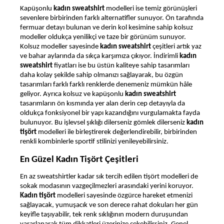
Kapüşonlu
kadın sweatshirt
modelleri ise temiz görünüşleri
sevenlere birbirinden farklı alternatifler sunuyor. Ön tarafında
fermuar detayı bulunan ve
derin kol kesimine sahip kolsuz
modeller oldukça yenilikçi ve taze bir görünüm sunuyor.
Kolsuz modeller sayesinde
kadın sweatshirt
çeşitleri artık yaz
ve bahar aylarında da sıkça karşımıza çıkıyor. İndirimli
kadın
sweatshirt
fiyatları ise bu üstün kaliteye sahip tasarımları
daha kolay şekilde sahip olmanızı sağlayarak, bu özgün
tasarımları farklı farklı renklerde denemeniz mümkün hâle
geliyor. Ayrıca kolsuz ve kapüşonlu
kadın sweatshirt
tasarımların
ön kısmında yer alan derin cep detayıyla da
oldukça fonksiyonel bir yapı kazandığını vurgulamakta fayda
bulunuyor. Bu işlevsel şıklığı dilerseniz gömlek dilerseniz
kadın
tişört
modelleri ile birleştirerek değerlendirebilir, birbirinden
renkli kombinlerle sportif stilinizi yenileyebilirsiniz.
En Güzel Kadın Tişört Çeşitleri
En az sweatshirtler
kadar sık tercih edilen tişört modelleri de
sokak modasının vazgeçilmezleri arasındaki yerini koruyor.
Kadın tişört
modelleri sayesinde özgürce hareket etmenizi
sağlayacak, yumuşacık ve son derece rahat dokuları her gün
keyifle taşıyabilir, tek renk sıklığının modern duruşundan