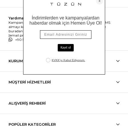
Yardıma mı ihtiyacın var?
Kampanyalar, ürünler ve değişiklikler hakkında e-mail ve SMS
almayı kendi rızamla kabul ediyorum. Gizlilik sözleşmesine
buradan ulaşabilirsin
[email protected]
+90 538 489 50 62
KURUMSAL
MÜŞTERİ HİZMETLERİ
ALIŞVERİŞ REHBERİ
POPÜLER KATEGORİLER