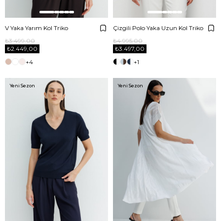
V Yaka Yarım Kol Triko
Çizgili Polo Yaka Uzun Kol Triko
₺3.499,00
₺4.995,00
₺2.449,00
₺3.497,00
+4
+1
Yeni Sezon
Yeni Sezon