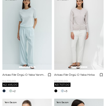
Arkası File Örgü O Yaka Yarım Kol Triko
Arkası File Örgü O Yaka Hırka
₺4.195,00
₺5.295,00
₺2.495,00
₺3.707,00
+2
+3
Yeni Sezon
Yeni Sezon