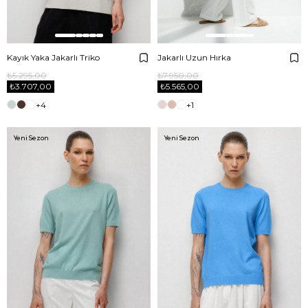
Kayık Yaka Jakarlı Triko
Jakarlı Uzun Hırka
₺5.295,00
₺7.950,00
₺3.707,00
₺5.565,00
+4
+1
Yeni Sezon
Yeni Sezon