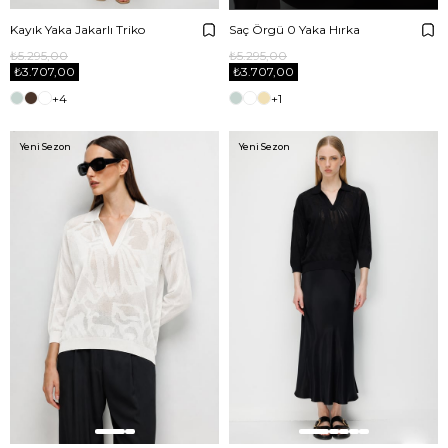
Kayık Yaka Jakarlı Triko
Saç Örgü 0 Yaka Hırka
₺5.295,00
₺5.295,00
₺3.707,00
₺3.707,00
+4
+1
Yeni Sezon
Yeni Sezon