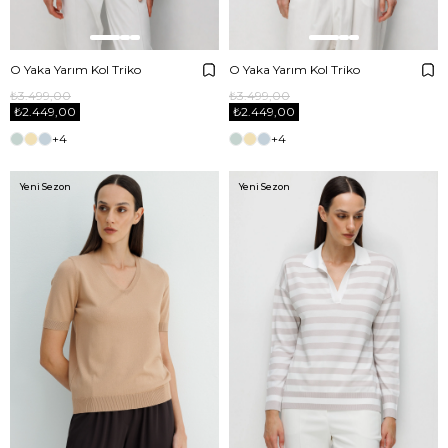
O Yaka Yarım Kol Triko
O Yaka Yarım Kol Triko
₺3.499,00
₺3.499,00
₺2.449,00
₺2.449,00
+4
+4
Yeni Sezon
Yeni Sezon