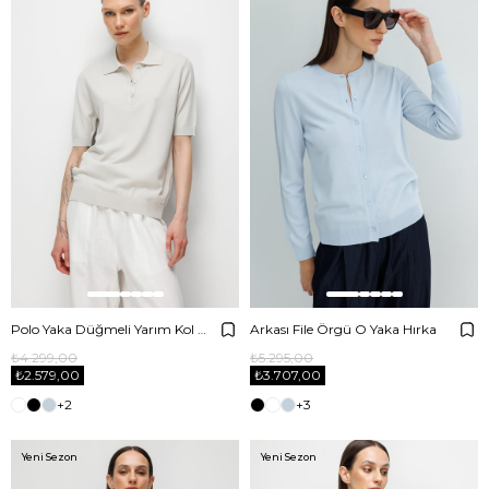
Polo Yaka Düğmeli Yarım Kol Triko
Arkası File Örgü O Yaka Hırka
₺4.299,00
₺5.295,00
₺2.579,00
₺3.707,00
+2
+3
Yeni Sezon
Yeni Sezon