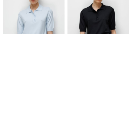
Polo Yaka Düğmeli Yarım Kol Triko
Polo Yaka Düğmeli Yarım Kol Triko
₺4.299,00
₺4.299,00
₺2.579,00
₺2.579,00
+2
+2
Yeni Sezon
Yeni Sezon