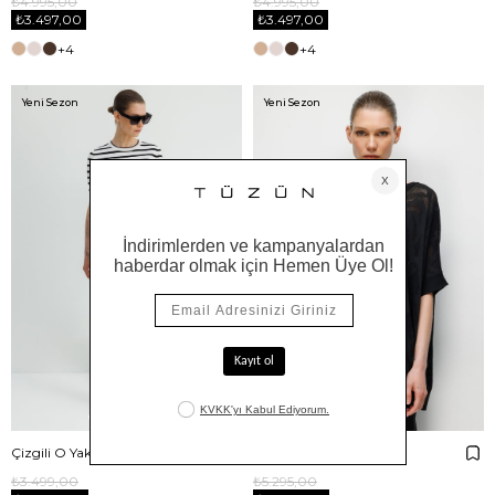
₺4.995,00
₺4.995,00
₺3.497,00
₺3.497,00
+4
+4
Yeni Sezon
Yeni Sezon
Çizgili O Yaka Yarım Kol Triko
Kayık Yaka Jakarlı Triko
₺3.499,00
₺5.295,00