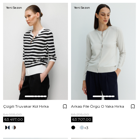
Yeni Sezon
Yeni Sezon
Çizgili Truvakar Kol Hırka
Arkası File Örgü O Yaka Hırka
₺4.995,00
₺5.295,00
₺3.497,00
₺3.707,00
+3