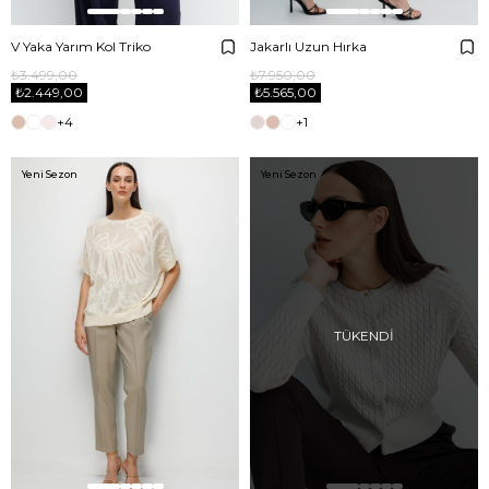
V Yaka Yarım Kol Triko
Jakarlı Uzun Hırka
₺3.499,00
₺7.950,00
₺2.449,00
₺5.565,00
+4
+1
Yeni Sezon
Yeni Sezon
TÜKENDI