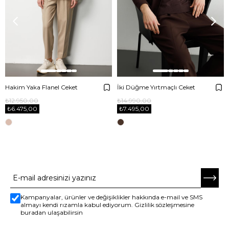
Hakim Yaka Flanel Ceket
İki Düğme Yırtmaçlı Ceket
₺12.950,00
₺14.990,00
₺6.475,00
₺7.495,00
E-BÜLTENE ABONE OL
Kampanyalar, ürünler ve değişiklikler hakkında e-mail ve SMS
almayı kendi rızamla kabul ediyorum. Gizlilik sözleşmesine
buradan ulaşabilirsin