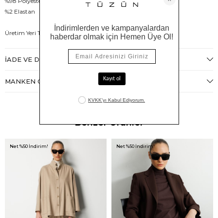
%98 Polyester
%2 Elastan
Üretim Yeri Türkiye
İADE VE DEĞIŞIM
MANKEN ÖLÇÜLERI
Benzer Ürünler
Net %50 İndirim!
Net %50 İndirim!