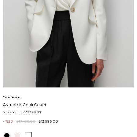
Yeni Sezon
Asimetrik Cepli Ceket
Stok Kodu
(TZ26YCKT603)
20
₺17.495,00
₺13.996,00