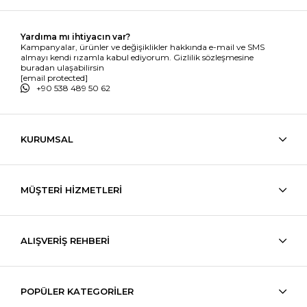
Yardıma mı ihtiyacın var?
Kampanyalar, ürünler ve değişiklikler hakkında e-mail ve SMS
almayı kendi rızamla kabul ediyorum. Gizlilik sözleşmesine
buradan ulaşabilirsin
[email protected]
+90 538 489 50 62
KURUMSAL
MÜŞTERİ HİZMETLERİ
ALIŞVERİŞ REHBERİ
POPÜLER KATEGORİLER