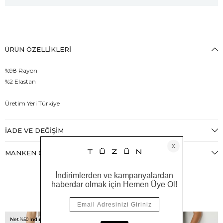
ÜRÜN ÖZELLIKLERI
%98 Rayon
%2 Elastan
Üretim Yeri Türkiye
İADE VE DEĞIŞIM
MANKEN ÖLÇÜLERI
Benzer Ürünler
Net %50 İndirim!
Net %50 İndirim!