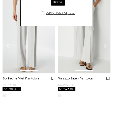
Bol Kesim Pileli Pantolon
Palazzo Saten Pantolon
₺7.399,00
₺6.495,00
₺3.700,00
₺3.248,00
E-BÜLTENE ABONE OL