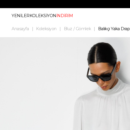
YENİLER
KOLEKSİYON
İNDİRİM
Anasayfa
Koleksiyon
Bluz / Gömlek
Balıkçı Yaka Dra