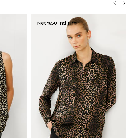
Net %50 İndirim!
N