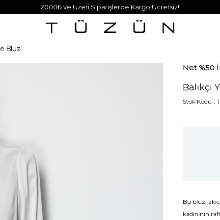
2000₺ ve Üzeri Siparişlerde Kargo Ücretsiz!
pe Bluz
Net %50 İ
Balıkçı 
Stok Kodu
Bu bluz, akıc
kadınının raf