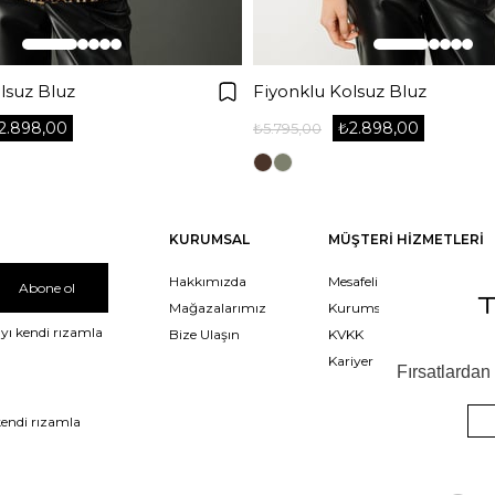
lsuz Bluz
Fiyonklu Kolsuz Bluz
2.898,00
₺2.898,00
₺5.795,00
KURUMSAL
MÜŞTERİ HİZMETLERİ
Hakkımızda
Mesafeli Satış Sözleşmesi
Abone ol
Mağazalarımız
Kurumsal Satış
yı kendi rızamla
Bize Ulaşın
KVKK
Kariyer
kendi rızamla