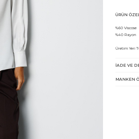
ÜRÜN ÖZEL
%60 Viscose
%40 Rayon
Üretim Yeri T
İADE VE D
MANKEN Ö