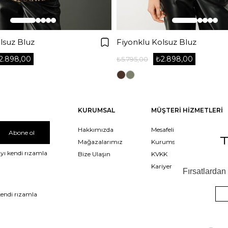
lsuz Bluz
Fiyonklu Kolsuz Bluz
2.898,00
₺2.898,00
₺5.795,00
KURUMSAL
MÜŞTERİ HİZMETLERİ
Hakkımızda
Mesafeli Satış Sözleşmesi
Abone ol
Mağazalarımız
Kurumsal Satış
yı kendi rızamla
Bize Ulaşın
KVKK
Kariyer
kendi rızamla