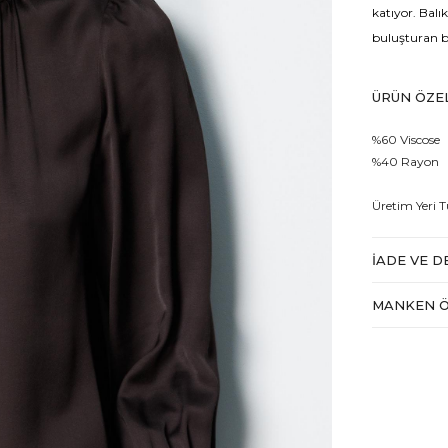
katıyor. Balı
buluşturan bu
ÜRÜN ÖZEL
%60 Viscose
%40 Rayon
Üretim Yeri T
İADE VE D
MANKEN Ö