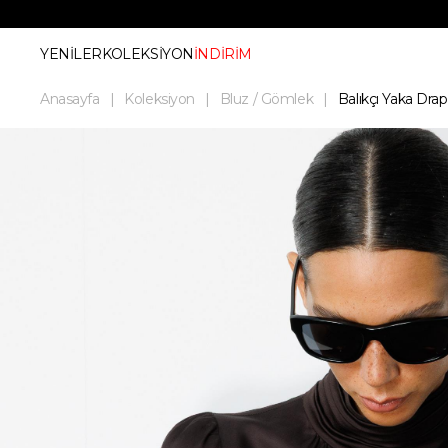
YENİLER
KOLEKSİYON
İNDİRİM
Anasayfa
Koleksiyon
Bluz / Gömlek
Balıkçı Yaka Dra