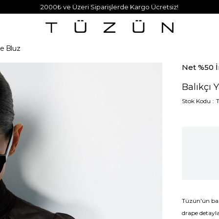
2000₺ ve Üzeri Siparişlerde Kargo Ücretsiz!
pe Bluz
Net %50 İ
Balıkçı 
Stok Kodu
Tüzün'ün bal
drape detayla