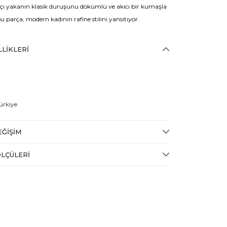
kçı yakanın klasik duruşunu dökümlü ve akıcı bir kumaşla
 parça, modern kadının rafine stilini yansıtıyor.
LIKLERI
ürkiye
EĞIŞIM
LÇÜLERI