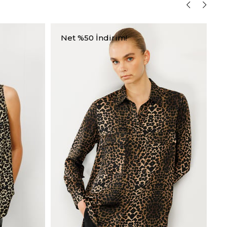
Net %50 İndirim!
N