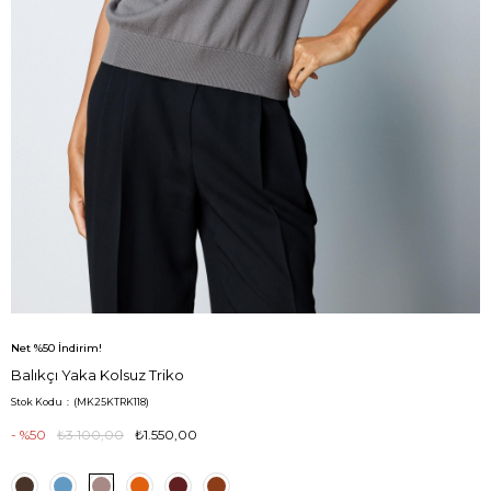
Net %50 İndirim!
Balıkçı Yaka Kolsuz Triko
Stok Kodu
(MK25KTRK118)
50
₺3.100,00
₺1.550,00