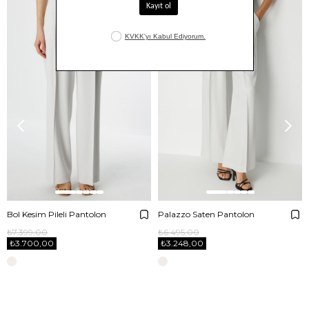
Bol Kesim Pileli Pantolon
Palazzo Saten Pantolon
₺7.399,00
₺6.495,00
₺3.700,00
₺3.248,00
E-BÜLTENE ABONE OL