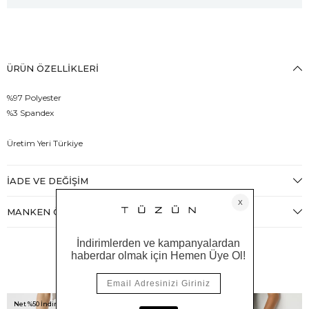
ÜRÜN ÖZELLIKLERI
%97 Polyester
%3 Spandex
Üretim Yeri Türkiye
İADE VE DEĞIŞIM
MANKEN ÖLÇÜLERI
Benzer Ürünler
Net %50 İndirim!
Net %50 İndirim!