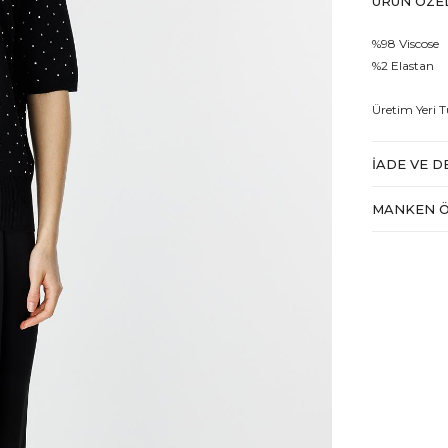
ÜRÜN ÖZEL
%98 Viscose
%2 Elastan
Üretim Yeri T
İADE VE D
MANKEN Ö