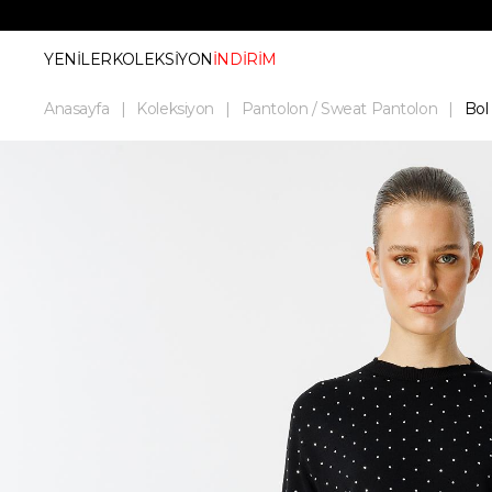
YENİLER
KOLEKSİYON
İNDİRİM
Anasayfa
Koleksiyon
Pantolon / Sweat Pantolon
Bol