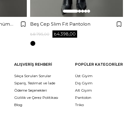
Elastan Kemerli Güderi Görünümlü Pantolon
Beş Cep Slim Fit Pantolon
Sli
₺4.398,00
₺8.795,00
₺8.6
ALIŞVERİŞ REHBERİ
POPÜLER KATEGORİLER
Sıkça Sorulan Sorular
Üst Giyim
Sipariş, Teslimat ve İade
Dış Giyim
Ödeme Seçenekleri
Alt Giyim
Gizlilik ve Çerez Politikası
Pantolon
Blog
Triko