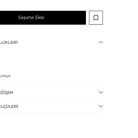
LIKLERI
ürkiye
EĞIŞIM
LÇÜLERI