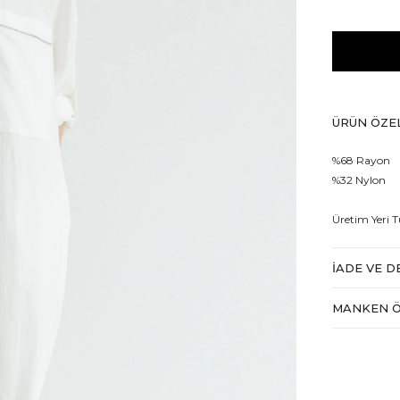
ÜRÜN ÖZEL
%68 Rayon
%32 Nylon
Üretim Yeri T
İADE VE D
MANKEN Ö