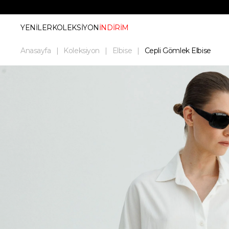
YENİLER
KOLEKSİYON
İNDİRİM
Anasayfa
Koleksiyon
Elbise
Cepli Gömlek Elbise