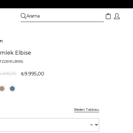
on
mlek Elbise
TZ26YELB515)
5.495,00
₺9.995,00
Beden Tablosu