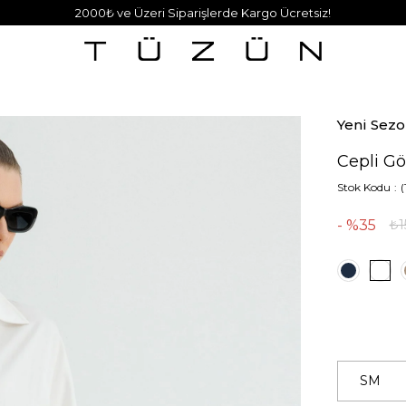
2000₺ ve Üzeri Siparişlerde Kargo Ücretsiz!
Yeni Sez
Cepli Gö
Stok Kodu
(
35
₺1