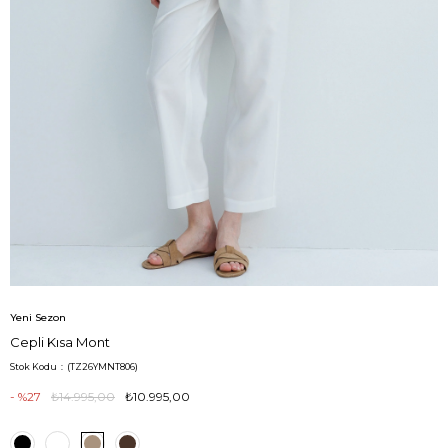
Yeni Sezon
Cepli Kısa Mont
Stok Kodu
(TZ26YMNT806)
27
₺14.995,00
₺10.995,00