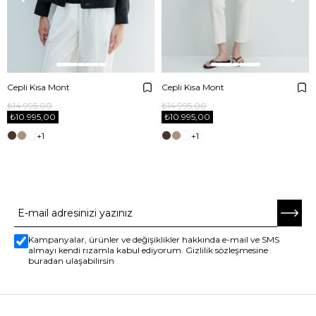
Cepli Kısa Mont
Cepli Kısa Mont
₺14.995,00
₺14.995,00
₺10.995,00
₺10.995,00
+1
+1
E-BÜLTENE ABONE OL
Kampanyalar, ürünler ve değişiklikler hakkında e-mail ve SMS
almayı kendi rızamla kabul ediyorum. Gizlilik sözleşmesine
buradan ulaşabilirsin