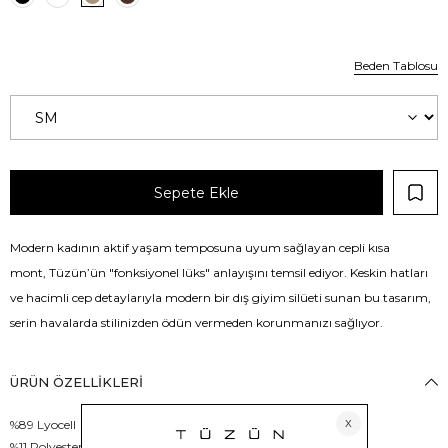
Beden Tablosu
Modern kadının aktif yaşam temposuna uyum sağlayan cepli kısa
mont, Tüzün’ün "fonksiyonel lüks" anlayışını temsil ediyor. Keskin hatları
ve hacimli cep detaylarıyla modern bir dış giyim silüeti sunan bu tasarım,
serin havalarda stilinizden ödün vermeden korunmanızı sağlıyor.
ÜRÜN ÖZELLIKLERI
%89 Lyocell
%11 Polyester