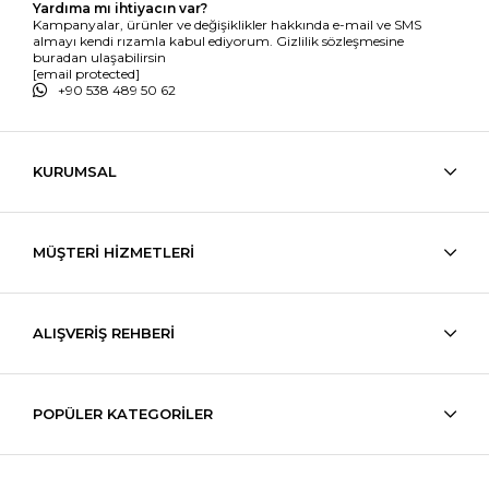
Yardıma mı ihtiyacın var?
Kampanyalar, ürünler ve değişiklikler hakkında e-mail ve SMS
almayı kendi rızamla kabul ediyorum. Gizlilik sözleşmesine
buradan ulaşabilirsin
[email protected]
+90 538 489 50 62
KURUMSAL
MÜŞTERİ HİZMETLERİ
ALIŞVERİŞ REHBERİ
POPÜLER KATEGORİLER