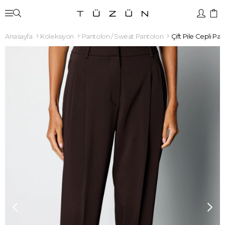
Anasayfa
Koleksiyon
Pantolon / Sweat Pantolon
Çift Pile Cepli Pa