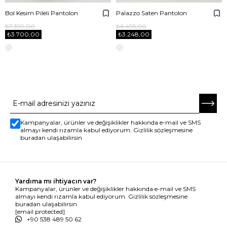
Bol Kesim Pileli Pantolon
Palazzo Saten Pantolon
₺7.399,00
₺6.495,00
₺3.700,00
₺3.248,00
E-BÜLTENE ABONE OL
Kampanyalar, ürünler ve değişiklikler hakkında e-mail ve SMS
almayı kendi rızamla kabul ediyorum. Gizlilik sözleşmesine
buradan ulaşabilirsin
Yardıma mı ihtiyacın var?
Kampanyalar, ürünler ve değişiklikler hakkında e-mail ve SMS
almayı kendi rızamla kabul ediyorum. Gizlilik sözleşmesine
buradan ulaşabilirsin
[email protected]
+90 538 489 50 62