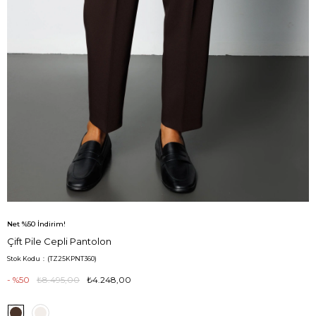
Net %50 İndirim!
Çift Pile Cepli Pantolon
Stok Kodu
(TZ25KPNT360)
50
₺8.495,00
₺4.248,00