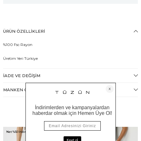
ÜRÜN ÖZELLIKLERI
%100 Fsc Rayon
Üretim Yeri Türkiye
İADE VE DEĞIŞIM
MANKEN ÖLÇÜLERI
Benzer Ürünler
Net %50 İndirim!
Net %50 İndirim!