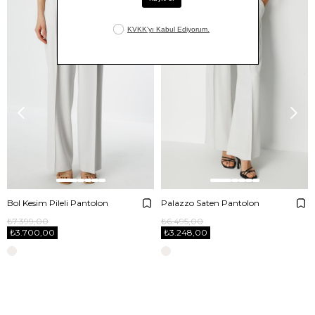
Bol Kesim Pileli Pantolon
Palazzo Saten Pantolon
₺7.399,00
₺6.495,00
₺3.700,00
₺3.248,00
E-BÜLTENE ABONE OL