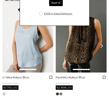
Net %50 İndirim!
Net %50 İndirim!
U Yaka Kolsuz Bluz
Fiyonklu Kolsuz Bluz
₺3.499,00
₺5.795,00
₺1.750,00
₺2.898,00