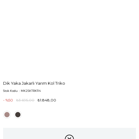
Dik Yaka Jakarlı Yarım Kol Triko
Stok Kodu
MK25KTRK114
50
₺3.695,00
₺1.848,00