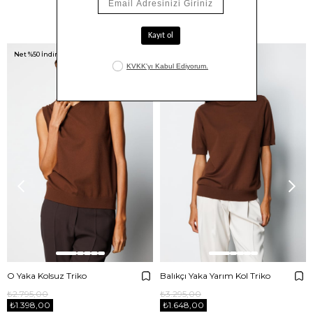
Benzer Ürünler
Net %50 İndirim!
Net %50 İndirim!
O Yaka Kolsuz Triko
Balıkçı Yaka Yarım Kol Triko
₺2.795,00
₺3.295,00
₺1.398,00
₺1.648,00