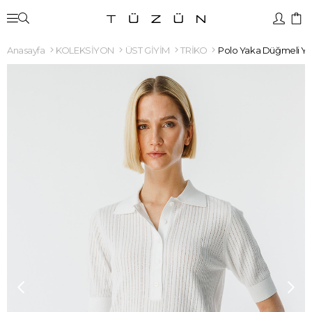
Anasayfa
KOLEKSİYON
ÜST GİYİM
TRİKO
Polo Yaka Düğmeli Yar