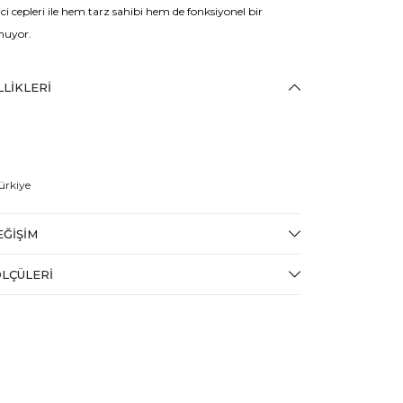
ici cepleri ile hem tarz sahibi hem de fonksiyonel bir
uyor.
LIKLERI
ürkiye
EĞIŞIM
LÇÜLERI