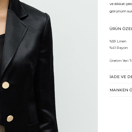
ve dikkat çek
görünüm sun
ÜRÜN ÖZEL
%59 Linen
%41 Rayon
Üretim Yeri T
İADE VE D
MANKEN Ö