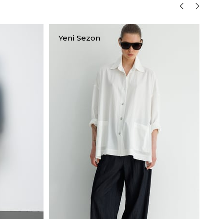
Yeni Sezon
Y