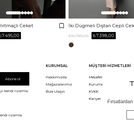
ırtmaçlı Ceket
İki Dügmeli Dıştan Cepli Ce
₺7.495,00
₺7.398,00
₺14.795,00
KURUMSAL
MÜŞTERİ HİZMETLERİ
Hakkımızda
Mesafeli Satış Sözleşmesi
Abone ol
Mağazalarımız
Kurumsal Satış
yı kendi rızamla
Bize Ulaşın
KVKK
Kariyer
kendi rızamla