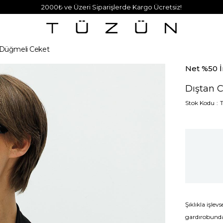
2000₺ ve Üzeri Siparişlerde Kargo Ücretsiz!
l Düğmeli Ceket
Net %50 İ
Dıştan 
Stok Kodu
Şıklıkla işlev
gardırobunda