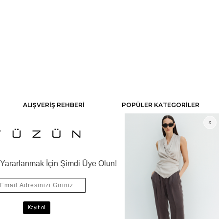
ALIŞVERİŞ REHBERİ
POPÜLER KATEGORİLER
Sıkça Sorulan Sorular
Üst Giyim
Sipariş, Teslimat ve İade
Dış Giyim
Ödeme Seçenekleri
Alt Giyim
Gizlilik ve Çerez Politikası
Pantolon
Blog
Triko