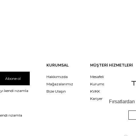
KURUMSAL
MÜŞTERİ HİZMETLERİ
Hakkımızda
Mesafeli Satış Sözleşmesi
Abone ol
Mağazalarımız
Kurumsal Satış
yı kendi rızamla
Bize Ulaşın
KVKK
Kariyer
kendi rızamla