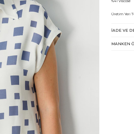
%41 Viscose
Üretim Yeri T
İADE VE D
MANKEN Ö