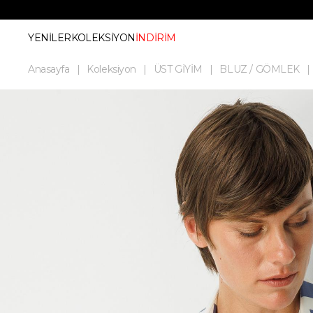
YENİLER
KOLEKSİYON
İNDİRİM
Anasayfa
Koleksiyon
ÜST GİYİM
BLUZ / GÖMLEK