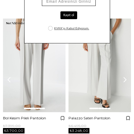
Benzer Ürünler
Net %50 İndirim!
Net %50 İndirim!
Bol Kesim Pileli Pantolon
Palazzo Saten Pantolon
₺7.399,00
₺6.495,00
₺3.700,00
₺3.248,00