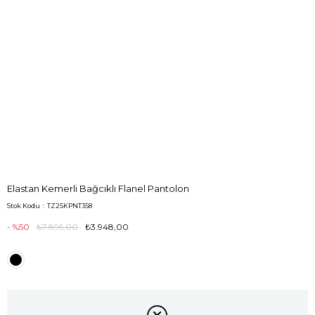
Elastan Kemerli Bağcıklı Flanel Pantolon
Stok Kodu
TZ25KPNT358
50
₺7.895,00
₺3.948,00