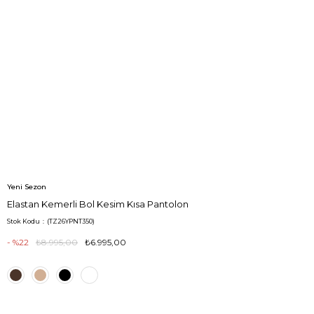
Yeni Sezon
Elastan Kemerli Bol Kesim Kısa Pantolon
Stok Kodu
(TZ26YPNT350)
22
₺8.995,00
₺6.995,00