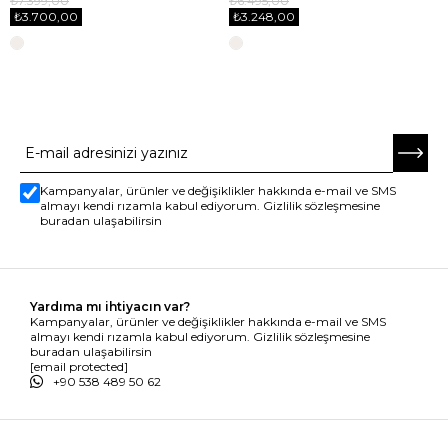
₺7.399,00
₺6.495,00
₺3.700,00
₺3.248,00
E-BÜLTENE ABONE OL
Kampanyalar, ürünler ve değişiklikler hakkında e-mail ve SMS
almayı kendi rızamla kabul ediyorum. Gizlilik sözleşmesine
buradan ulaşabilirsin
Yardıma mı ihtiyacın var?
Kampanyalar, ürünler ve değişiklikler hakkında e-mail ve SMS
almayı kendi rızamla kabul ediyorum. Gizlilik sözleşmesine
buradan ulaşabilirsin
[email protected]
+90 538 489 50 62