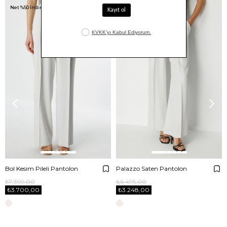
Net %50 İndirim!
Net %50 İndirim!
Bol Kesim Pileli Pantolon
Palazzo Saten Pantolon
₺7.399,00
₺6.495,00
₺3.700,00
₺3.248,00