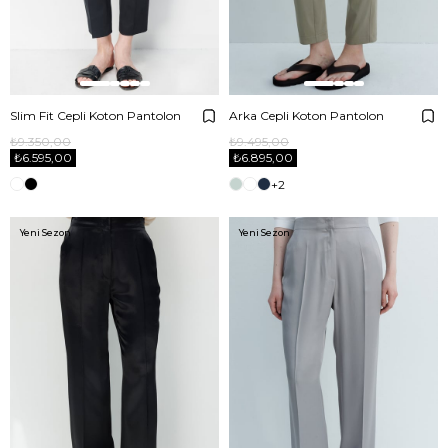
Slim Fit Cepli Koton Pantolon
Arka Cepli Koton Pantolon
₺9.350,00
₺9.495,00
₺6.595,00
₺6.895,00
+2
Yeni Sezon
Yeni Sezon