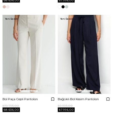
₺8.636,00
₺7.996,00
Yeni Sezon
Yeni Sezon
Bol Paça Cepli Pantolon
Bağcıklı Bol Kesim Pantolon
₺10.795,00
₺9.995,00
₺8.636,00
₺7.996,00