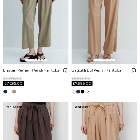
Elastan Kemerli Pensli Pantolon
Bağcıklı Bol Kesim Pantolon
₺9.795,00
₺9.995,00
₺7.295,00
₺7.996,00
+2
Yeni Sezon
Yeni Sezon