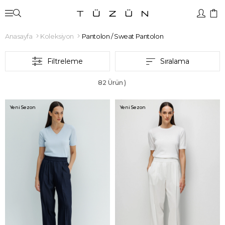
Anasayfa
Koleksiyon
Pantolon / Sweat Pantolon
Filtreleme
Sıralama
82 Ürün
Yeni Sezon
Yeni Sezon