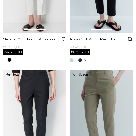
Slim Fit Cepli Koton Pantolon
Arka Cepli Koton Pantolon
₺9.350,00
₺9.495,00
₺6.595,00
₺6.895,00
+2
Yeni Sezon
Yeni Sezon