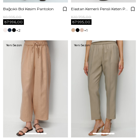
Bağcıklı Bol Kesim Pantolon
Elastan Kemerli Pensli Keten Pantolon
₺9.995,00
₺10.795,00
₺7.996,00
₺7.995,00
+2
+1
Yeni Sezon
Yeni Sezon