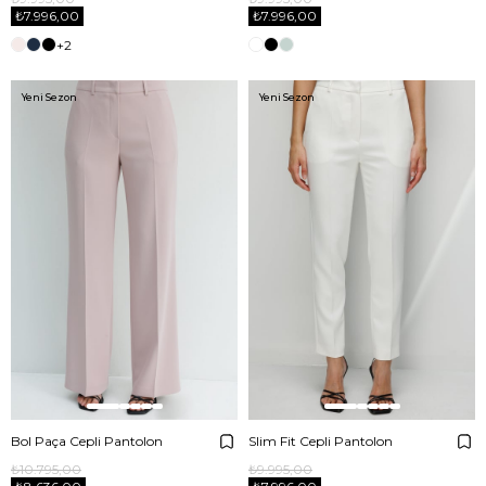
₺7.996,00
₺7.996,00
+2
Yeni Sezon
Yeni Sezon
Bol Paça Cepli Pantolon
Slim Fit Cepli Pantolon
₺10.795,00
₺9.995,00