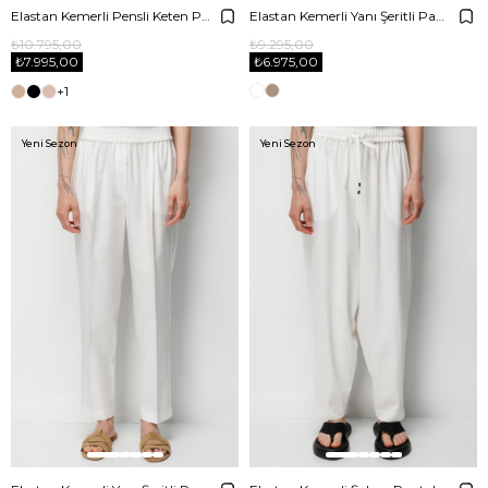
Elastan Kemerli Pensli Keten Pantolon
Elastan Kemerli Yanı Şeritli Pantolon
₺10.795,00
₺9.295,00
₺7.995,00
₺6.975,00
+1
Yeni Sezon
Yeni Sezon