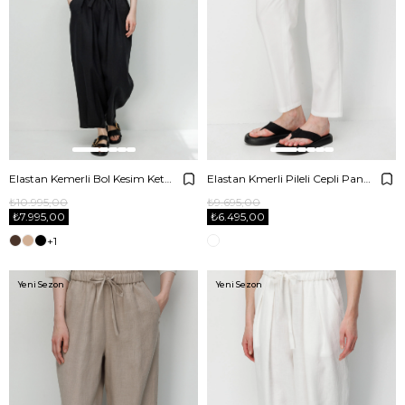
Elastan Kemerli Bol Kesim Keten Pantolon
Elastan Kmerli Pileli Cepli Pantolon
₺10.995,00
₺9.695,00
₺7.995,00
₺6.495,00
+1
Yeni Sezon
Yeni Sezon