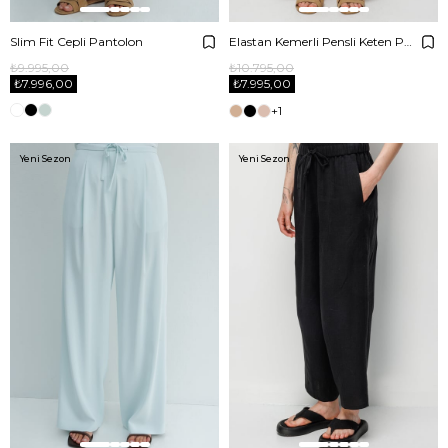
Slim Fit Cepli Pantolon
Elastan Kemerli Pensli Keten Pantolon
₺9.995,00
₺10.795,00
₺7.996,00
₺7.995,00
+1
Yeni Sezon
Yeni Sezon