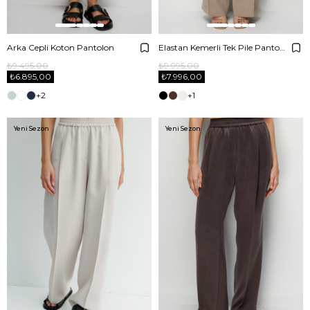
Arka Cepli Koton Pantolon
Elastan Kemerli Tek Pile Pantolon
₺9.495,00
₺9.995,00
₺6.895,00
₺7.996,00
+2
+1
Yeni Sezon
Yeni Sezon