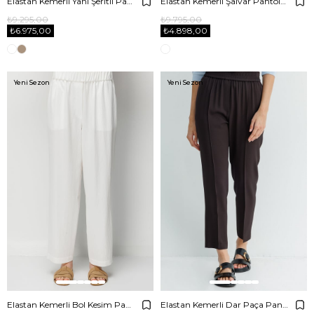
Elastan Kemerli Yanı Şeritli Pantolon
Elastan Kemerli Şalvar Pantolon
₺9.295,00
₺9.795,00
₺6.975,00
₺4.898,00
Yeni Sezon
Yeni Sezon
Elastan Kemerli Bol Kesim Pantolon
Elastan Kemerli Dar Paça Pantolon