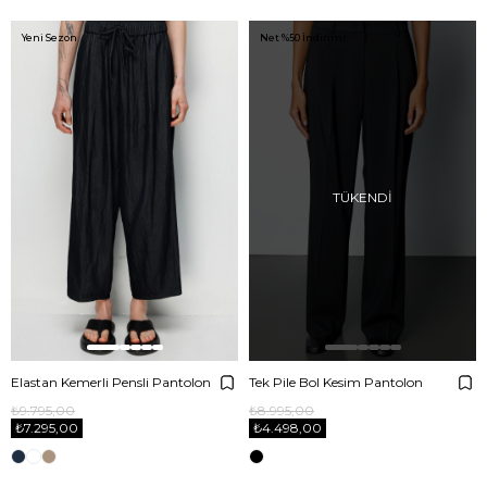
Yeni Sezon
Net %50 İndirim!
TÜKENDI
Elastan Kemerli Pensli Pantolon
Tek Pile Bol Kesim Pantolon
₺9.795,00
₺8.995,00
₺7.295,00
₺4.498,00