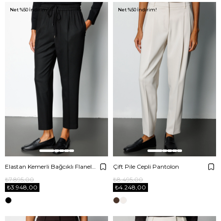
Net %50 İndirim!
Net %50 İndirim!
Elastan Kemerli Bağcıklı Flanel Pantolon
Çift Pile Cepli Pantolon
₺7.895,00
₺8.495,00
₺3.948,00
₺4.248,00