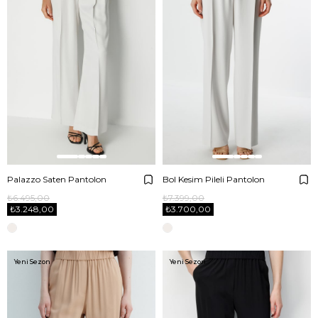
Palazzo Saten Pantolon
Bol Kesim Pileli Pantolon
₺6.495,00
₺7.399,00
₺3.248,00
₺3.700,00
Yeni Sezon
Yeni Sezon