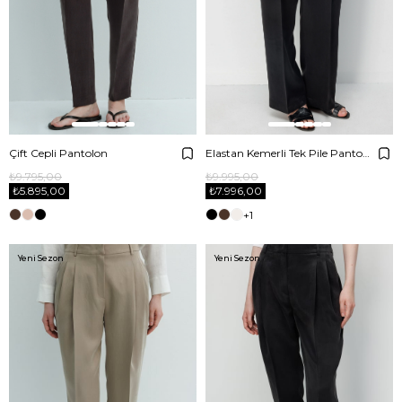
Çift Cepli Pantolon
Elastan Kemerli Tek Pile Pantolon
₺9.795,00
₺9.995,00
₺5.895,00
₺7.996,00
+1
Yeni Sezon
Yeni Sezon