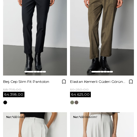
Beş Cep Slim Fit Pantolon
Elastan Kemerli Güderi Görünümlü Pantolon
₺8.795,00
₺9.250,00
₺4.398,00
₺4.625,00
Net %50 İndirim!
Net %50 İndirim!