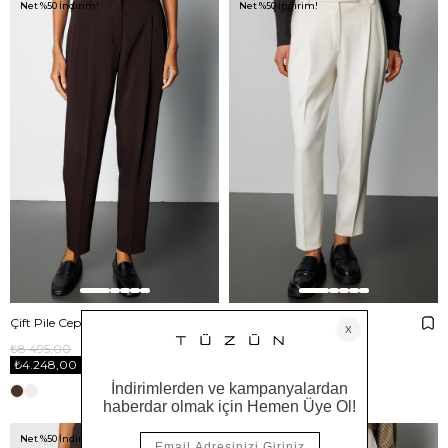
Net %50 İndirim!
Net %50 İndirim!
Çift Pile Cepli Pantolon
Çift Pile Kadife Pantolon
₺8.495,00
₺7.695,00
₺4.248,00
₺3.848,00
Net %50 İndirim!
Net %50 İndirim!