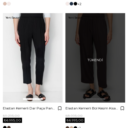
+2
Yeni Sezon
Yeni Sezon
TÜKENDI
Elastan Kemerli Dar Paça Pantolon
Elastan Kemerli Bol Kesim Kısa Pantolon
₺9.295,00
₺8.995,00
₺6.995,00
₺6.995,00
+1