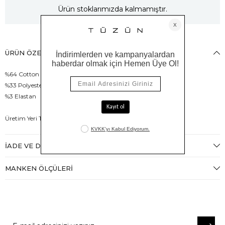
Ürün stoklarımızda kalmamıştır.
ÜRÜN ÖZELLIKLERI
%64 Cotton
%33 Polyester
%3 Elastan
Üretim Yeri Türkiye
İADE VE DEĞIŞIM
MANKEN ÖLÇÜLERI
E-BÜLTENE ABONE OL