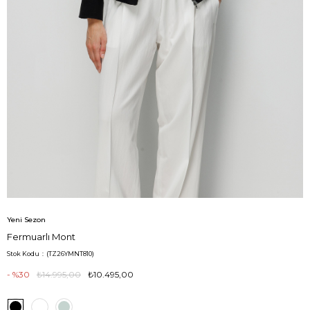
Yeni Sezon
Fermuarlı Mont
Stok Kodu
(TZ26YMNT810)
30
₺14.995,00
₺10.495,00