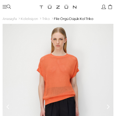
Anasayfa
Koleksiyon
Triko
File Örgü Düşük Kol Triko