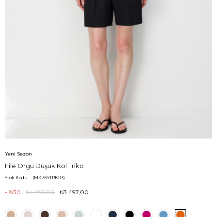
Yeni Sezon
File Örgü Düşük Kol Triko
Stok Kodu
(MK26YTRK113)
30
₺4.995,00
₺3.497,00