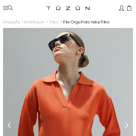
Anasayfa
Koleksiyon
Triko
File Örgü Polo Yaka Triko