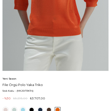
Yeni Sezon
File Örgü Polo Yaka Triko
Stok Kodu
(MK26YTRK114)
30
₺5.295,00
₺3.707,00