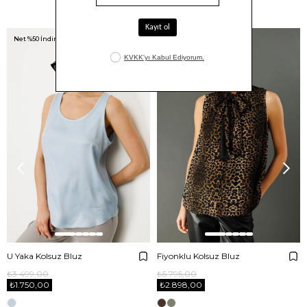
Benzer Ürünler
Net %50 İndirim!
Net %50 İndirim!
U Yaka Kolsuz Bluz
Fiyonklu Kolsuz Bluz
₺3.499,00
₺5.795,00
₺1.750,00
₺2.898,00