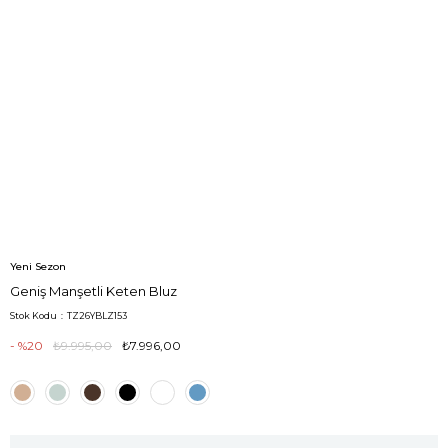
Yeni Sezon
Geniş Manşetli Keten Bluz
Stok Kodu
TZ26YBLZ153
20
₺9.995,00
₺7.996,00