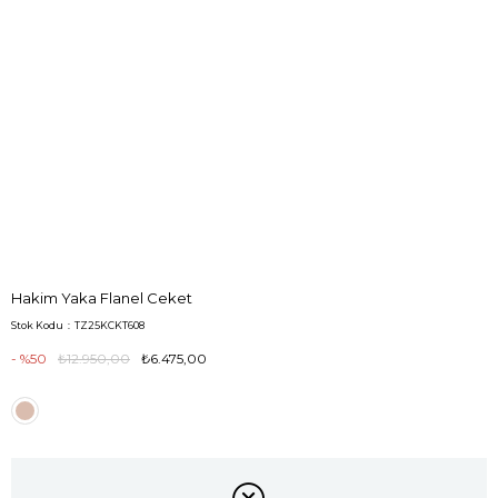
Hakim Yaka Flanel Ceket
Stok Kodu
TZ25KCKT608
50
₺12.950,00
₺6.475,00