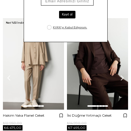
Benzer Ürünler
Net %50 İndirim!
Net %50 İndirim!
Hakim Yaka Flanel Ceket
İki Düğme Yırtmaçlı Ceket
₺12.950,00
₺14.990,00
₺6.475,00
₺7.495,00