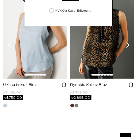
U Yaka Kolsuz Bluz
Fiyonklu Kolsuz Bluz
₺3.499,00
₺5.795,00
₺1.750,00
₺2.898,00
E-BÜLTENE ABONE OL