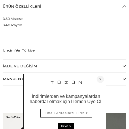
ÜRÜN ÖZELLIKLERI
%60 Viscose
%40 Rayon
Üretim Yeri Türkiye
İADE VE DEĞIŞIM
MANKEN ÖLÇÜLERI
Benzer Ürünler
Net %50 İndirim!
Net %50 İndirim!