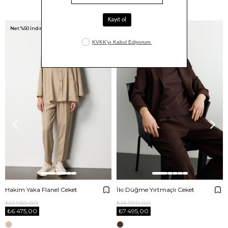
Benzer Ürünler
Net %50 İndirim!
Net %50 İndirim!
Hakim Yaka Flanel Ceket
İki Düğme Yırtmaçlı Ceket
₺12.950,00
₺14.990,00
₺6.475,00
₺7.495,00