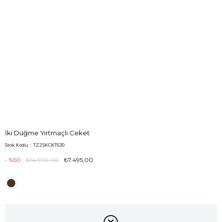
İki Düğme Yırtmaçlı Ceket
Stok Kodu
TZ25KCKT630
50
₺14.990,00
₺7.495,00