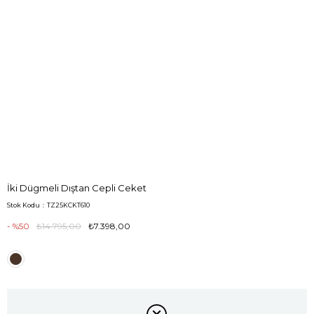
İki Dügmeli Dıştan Cepli Ceket
Stok Kodu
TZ25KCKT610
50
₺14.795,00
₺7.398,00