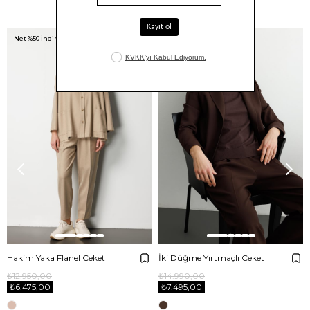
Benzer Ürünler
Net %50 İndirim!
Net %50 İndirim!
Hakim Yaka Flanel Ceket
İki Düğme Yırtmaçlı Ceket
₺12.950,00
₺14.990,00
₺6.475,00
₺7.495,00