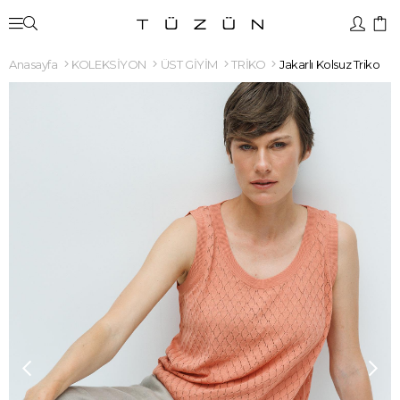
Anasayfa
KOLEKSİYON
ÜST GİYİM
TRİKO
Jakarlı Kolsuz Triko