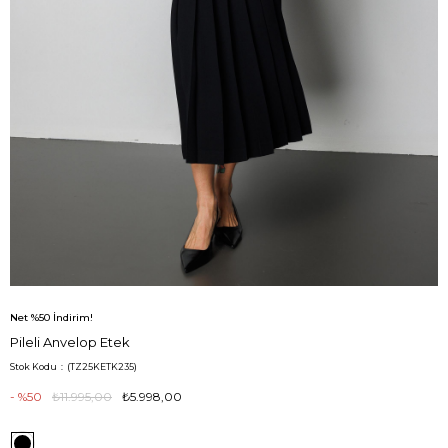
Net %50 İndirim!
Pileli Anvelop Etek
Stok Kodu
(TZ25KETK235)
50
₺11.995,00
₺5.998,00