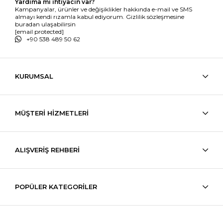
Yardıma mı ihtiyacın var?
Kampanyalar, ürünler ve değişiklikler hakkında e-mail ve SMS
almayı kendi rızamla kabul ediyorum. Gizlilik sözleşmesine
buradan ulaşabilirsin
[email protected]
+90 538 489 50 62
KURUMSAL
MÜŞTERİ HİZMETLERİ
ALIŞVERİŞ REHBERİ
POPÜLER KATEGORİLER