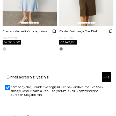
Elastan Kemerli Yırtmaçlı Verev Etek
Önden Yırtmaçlı Dar Etek
₺4.399,00
₺6.295,00
₺2.200,00
₺3.148,00
E-BÜLTENE ABONE OL
Kampanyalar, ürünler ve değişiklikler hakkında e-mail ve SMS
almayı kendi rızamla kabul ediyorum. Gizlilik sözleşmesine
buradan ulaşabilirsin