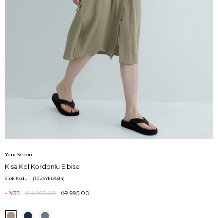
Yeni Sezon
Kısa Kol Kordonlu Elbise
Stok Kodu
(TZ26YELB514)
33
₺14.995,00
₺9.995,00