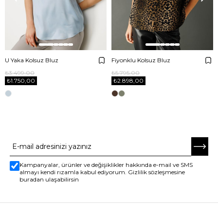
U Yaka Kolsuz Bluz
Fiyonklu Kolsuz Bluz
₺3.499,00
₺5.795,00
₺1.750,00
₺2.898,00
E-BÜLTENE ABONE OL
Kampanyalar, ürünler ve değişiklikler hakkında e-mail ve SMS
almayı kendi rızamla kabul ediyorum. Gizlilik sözleşmesine
buradan ulaşabilirsin