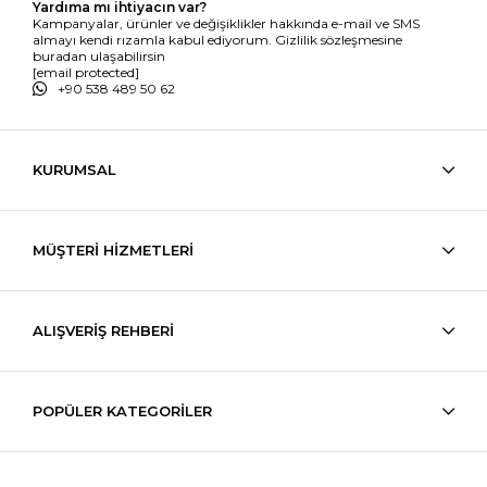
Yardıma mı ihtiyacın var?
Kampanyalar, ürünler ve değişiklikler hakkında e-mail ve SMS
almayı kendi rızamla kabul ediyorum. Gizlilik sözleşmesine
buradan ulaşabilirsin
[email protected]
+90 538 489 50 62
KURUMSAL
MÜŞTERİ HİZMETLERİ
ALIŞVERİŞ REHBERİ
POPÜLER KATEGORİLER