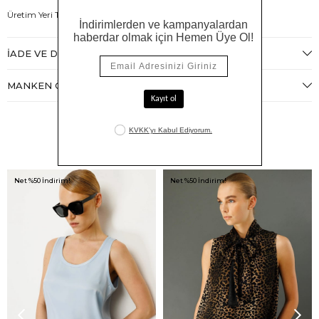
Üretim Yeri Türkiye
İADE VE DEĞIŞIM
MANKEN ÖLÇÜLERI
Benzer Ürünler
Net %50 İndirim!
Net %50 İndirim!