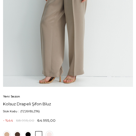
Yeni Sezon
Kolsuz Drapeli Şifon Bluz
Stok Kodu
(TZ26YBLZ116)
44
₺8.995,00
₺4.995,00