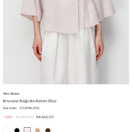
Yeni Sezon
Kruvaze Bağcıklı Keten Bluz
Stok Kodu
(TZ26YBLZ152)
30
₺9.495,00
₺6.645,00