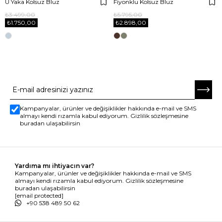
U Yaka Kolsuz Bluz
Fiyonklu Kolsuz Bluz
₺3.499,00
₺5.795,00
₺1.750,00
₺2.898,00
E-BÜLTENE ABONE OL
Kampanyalar, ürünler ve değişiklikler hakkında e-mail ve SMS
almayı kendi rızamla kabul ediyorum. Gizlilik sözleşmesine
buradan ulaşabilirsin
Yardıma mı ihtiyacın var?
Kampanyalar, ürünler ve değişiklikler hakkında e-mail ve SMS
almayı kendi rızamla kabul ediyorum. Gizlilik sözleşmesine
buradan ulaşabilirsin
[email protected]
+90 538 489 50 62